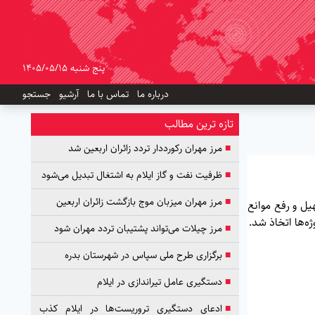
پنج شنبه 1405/05/15
درباره ما
تماس با ما
آرشیو
جستجو
تازه ترین مطالب
■
مرز مهران رکورددار تردد زائران اربعین شد
■
ظرفیت نفت و گاز ایلام به اشتغال تبدیل می‌شود
■
مرز مهران میزبان موج بازگشت زائران اربعین
ل و رفع موانع
ه‌ها اتخاذ شد.
■
مرز چیلات می‌تواند پشتیبان تردد مهران شود
■
برگزاری طرح ملی سپاس در شهرستان بدره
■
دستگیری عامل تیراندازی در ایلام
■
ادعای دستگیری تروریست‌ها در ایلام کذب