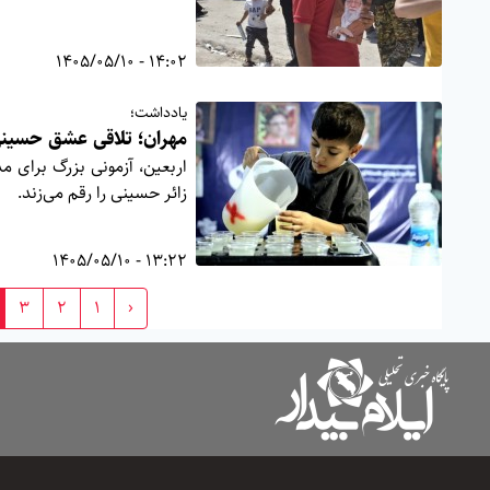
14:02 - 1405/05/10
یادداشت؛
مهران؛ تلاقی عشق حسین
اربعین، آزمونی بزرگ برای 
زائر حسینی را رقم می‌زند.
13:22 - 1405/05/10
3
2
1
‹