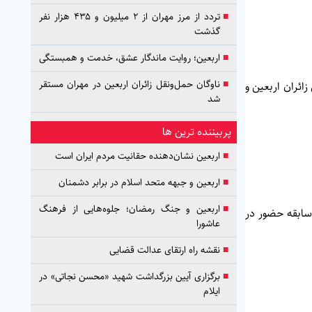
■
تردد از مرز مهران از ۲ میلیون و ۴۳۵ هزار نفر
گذشت
■
اربعین؛ روایت ماندگار عشق، خدمت و همبستگی
■
ناوگان حمل‌ونقل زائران اربعین در مهران مستقر
ئران اربعین و
شد
پربیننده ترین ها
■
اربعین نشان‌دهنده حقانیت مردم ایران است
■
اربعین و جبهه متحد اسلام در برابر دشمنان
■
اربعین و جنگ رمضان؛ جلوه‌هایی از فرهنگ
سابقه حضور در
عاشورا
■
نقشه راه ارتقای عدالت قضایی
■
برگزاری آیین بزرگداشت شهید «محسن نجاتی» در
ایلام