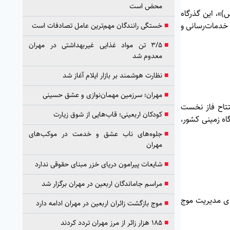
محض است
»، این گذرگاه
 خدمات‌رسانی و
■
خستگی رانندگان مهم‌ترین عامل تصادفات است
■
۳/۵ تن مواد غذایی غیربهداشتی در مهران
معدوم شد
■
نظارت هوشمند بر بازار ایلام آغاز شد
■
مهران؛ سرزمین مهمان‌نوازی و عشق حسینی
فتتاح فاز نخست
■
کودکان اربعینی؛ قاب‌هایی از شوق زیارت
اه زمینی کشور،
■
جلوه‌های ناب عشق و خدمت در موکب‌های
مهران
■
شایعات پیرامون دریای خزر مبنای حقوقی ندارد
■
مراسم جاماندگان اربعین در مهران برگزار شد
برکت) برای مدیریت موج
■
موج بازگشت زائران اربعین در مهران ادامه دارد
■
۱۸۵ هزار زائر از مرز مهران تردد کردند