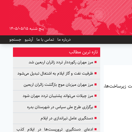
پنج شنبه 1405/05/15
درباره ما
تماس با ما
آرشیو
جستجو
تازه ترین مطالب
■
مرز مهران رکورددار تردد زائران اربعین شد
■
ظرفیت نفت و گاز ایلام به اشتغال تبدیل می‌شود
■
مرز مهران میزبان موج بازگشت زائران اربعین
ت زیرساخت‌ها،
■
مرز چیلات می‌تواند پشتیبان تردد مهران شود
■
برگزاری طرح ملی سپاس در شهرستان بدره
■
دستگیری عامل تیراندازی در ایلام
■
ادعای دستگیری تروریست‌ها در ایلام کذب