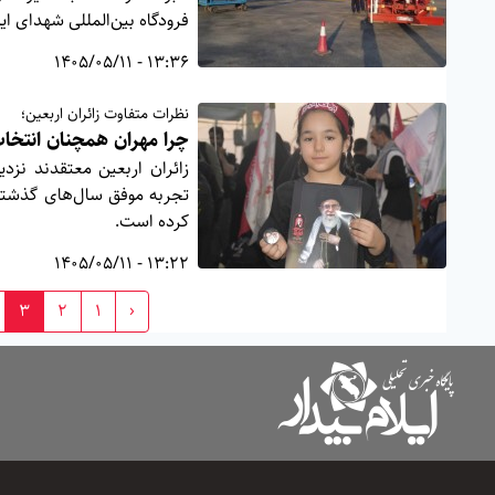
فرودگاه بین‌المللی شهدای ای
13:36 - 1405/05/11
نظرات متفاوت زائران اربعین؛
چرا مهران همچنان انتخا
زائران اربعین معتقدند نزد
تجربه موفق سال‌های گذشته،
کرده است.
13:22 - 1405/05/11
3
2
1
‹