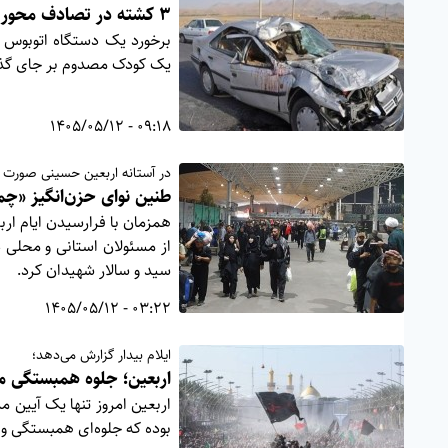
۳ کشته در تصادف محور دهلران–اندیمشک
برخورد یک دستگاه اتوبوس 
یک کودک مصدوم بر جای گ
09:18 - 1405/05/12
در آستانه اربعین حسینی صورت 
طنین نوای حزن‌انگیز «چم
همزمان با فرارسیدن ایام ار
از مسئولان استانی و محلی در
سید و سالار شهیدان کرد.
03:22 - 1405/05/12
ایلام بیدار گزارش می‌دهد؛
اربعین؛ جلوه همبستگی م
اربعین امروز تنها یک آیین 
بوده که جلوه‌ای همبستگی و 