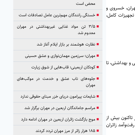
محض است
هران، خسروی و
تجهیزات کامل،
■
خستگی رانندگان مهم‌ترین عامل تصادفات است
■
۳/۵ تن مواد غذایی غیربهداشتی در مهران
معدوم شد
■
نظارت هوشمند بر بازار ایلام آغاز شد
■
مهران؛ سرزمین مهمان‌نوازی و عشق حسینی
 و بهداشتی، تا
■
کودکان اربعینی؛ قاب‌هایی از شوق زیارت
■
جلوه‌های ناب عشق و خدمت در موکب‌های
مهران
■
شایعات پیرامون دریای خزر مبنای حقوقی ندارد
■
مراسم جاماندگان اربعین در مهران برگزار شد
 تاکنون بیش از
■
موج بازگشت زائران اربعین در مهران ادامه دارد
ر رفت‌وآمد زائران
■
۱۸۵ هزار زائر از مرز مهران تردد کردند