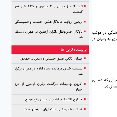
■
تردد از مرز مهران از ۲ میلیون و ۴۳۵ هزار نفر
گذشت
■
اربعین؛ روایت ماندگار عشق، خدمت و همبستگی
■
ناوگان حمل‌ونقل زائران اربعین در مهران مستقر
ام اربعین حسینی، ۶ هزار قلم اقلام فرهنگی در موکب
شد
ی به زائران در
پربیننده ترین ها
■
مهران؛ تلاقی عشق حسینی و مدیریت جهادی
■
نشست خبری فرمانده سپاه ایلام در مهران برگزار
شد
 جایی که شماری
■
آخرین تهمیدات بازگشت زائران اربعین از مرز
ه زدند.
مهران
■
۷ طرح اقتصادی ایلام در مسیر رفع موانع
■
اتحاد و همبستگی ملت ایران بی‌نظیر است