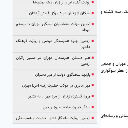
■
روایت آینده ایران از زبان دهه نودی‌ها
شک، سه کشته و
■
اسکان از زائران در ۸ مرکز اقامتی آبدانان
■
آخرین مهلت متقاضیان مسکن مهران تا بیستم
مرداد
■
اربعین؛ جلوه همبستگی مردمی و روایت فرهنگ
عاشورا
■
هنر دستان هنرمندان مهران در مسیر زائران
ر مهران و جمعی
اربعین
از عطر سوگواری
■
بازدید سخنگوی دولت از مرز دهلران
■
مهر مادری در موکب حضرت رقیه (س) مهران
■
ورود گسترده زائران از مرز مهران به کشور
■
سنگر دیروز، خادم امروز اربعین
انی و رسانه‌ای
■
اربعین؛ روایت ماندگار عشق، خدمت و همبستگی