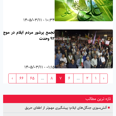
10:34 - 1405/03/11
تجمع پرشور مردم ایلام در موج
۹۲ وحدت
01:15 - 1405/03/11
›
66
65
...
8
7
6
...
2
1
‹
تازه ترین مطالب
■
آتش‌سوزی جنگل‌های ایلام؛ پیشگیری مهم‌تر از اطفای حریق