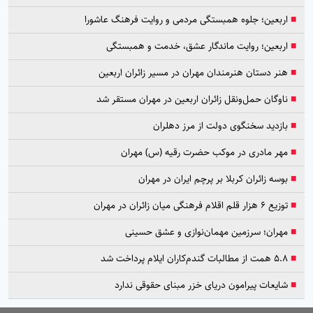
■
اربعین؛ جلوه همبستگی مردمی و روایت فرهنگ عاشورا
■
اربعین؛ روایت ماندگار عشق، خدمت و همبستگی
■
هنر دستان هنرمندان مهران در مسیر زائران اربعین
■
ناوگان حمل‌ونقل زائران اربعین در مهران مستقر شد
■
بازدید سخنگوی دولت از مرز دهلران
■
مهر مادری در موکب حضرت رقیه (س) مهران
■
بوسه زائران کربلا بر پرچم ایران در مهران
■
توزیع ۶ هزار قلم اقلام فرهنگی میان زائران در مهران
■
مهران؛ سرزمین مهمان‌نوازی و عشق حسینی
■
۵.۸ همت از مطالبات گندم‌کاران ایلام پرداخت شد
■
شایعات پیرامون دریای خزر مبنای حقوقی ندارد