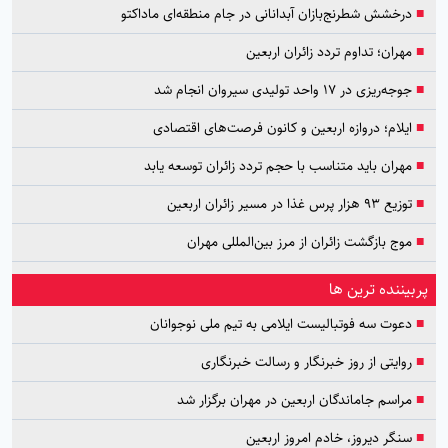
■
درخشش شطرنج‌بازان آبدانانی در جام منطقه‌ای ماداکتو
■
مهران؛ تداوم تردد زائران اربعین
■
جوجه‌ریزی در ۱۷ واحد تولیدی سیروان انجام شد
■
ایلام؛ دروازه اربعین و کانون فرصت‌های اقتصادی
■
مهران باید متناسب با حجم تردد زائران توسعه یابد
■
توزیع ۹۳ هزار پرس غذا در مسیر زائران اربعین
■
موج بازگشت زائران از مرز بین‌المللی مهران
پربیننده ترین ها
■
دعوت سه فوتبالیست ایلامی به تیم ملی نوجوانان
■
روایتی از روز خبرنگار و رسالت خبرنگاری
■
مراسم جاماندگان اربعین در مهران برگزار شد
■
سنگر دیروز، خادم امروز اربعین