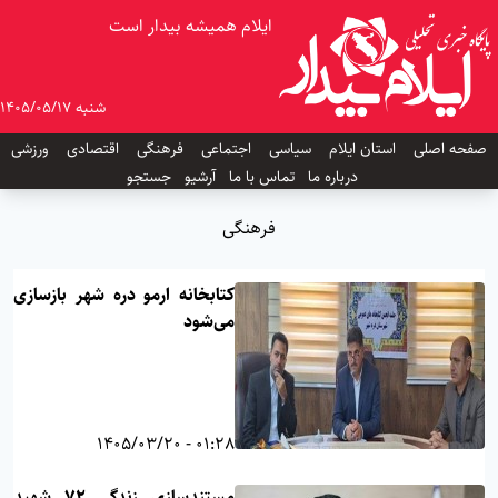
ایلام همیشه بیدار است
شنبه 1405/05/17
صفحه اصلی
استان ایلام
سیاسی
اجتماعی
فرهنگی
اقتصادی
ورزشی
درباره ما
تماس با ما
آرشیو
جستجو
فرهنگی
کتابخانه ارمو دره شهر بازسازی
می‌شود
01:28 - 1405/03/20
مستندسازی زندگی ۷۲ شهید