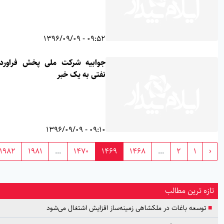
09:52 - 1396/09/09
جوابیه شرکت ملی پخش فراورده های
نفتی به یک خبر
09:10 - 1396/09/09
›
1982
1981
...
1470
1469
1468
...
2
1
رین مطالب
ه باغات در ملکشاهی زمینه‌ساز افزایش اشتغال می‌شود