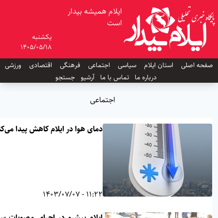
ایلام همیشه بیدار
است
یکشنبه
1405/05/18
ه اصلی
استان ایلام
سیاسی
اجتماعی
فرهنگی
اقتصادی
ورزشی
درباره ما
تماس با ما
آرشیو
جستجو
اجتماعی
دمای هوا در ایلام کاهش پیدا می‌کند
11:22 - 1403/07/07
ایلام پیشرو در اجرای مصوبات سفر