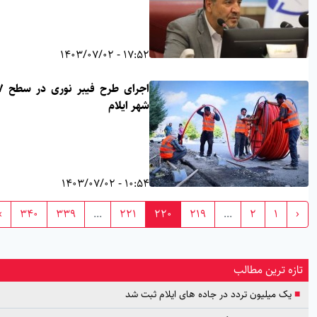
17:52 - 1403/07/02
اجرای طرح فیبر نوری در سطح ۲۷
شهر ایلام
10:54 - 1403/07/02
›
340
339
...
221
220
219
...
2
1
ازه ترین مطالب
یک میلیون تردد در جاده های ایلام ثبت شد