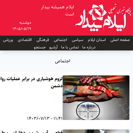
ایلام همیشه بیدار
است
دوشنبه
1405/05/19
ه اصلی
استان ایلام
سیاسی
اجتماعی
فرهنگی
اقتصادی
ورزشی
درباره ما
تماس با ما
آرشیو
جستجو
اجتماعی
لزوم هوشیاری در برابر عملیات روانی
دشمن
11:41 - 1403/07/13
قطعی آب شرب دهلران برطرف