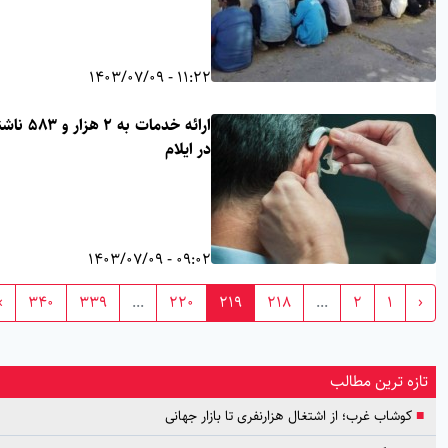
11:22 - 1403/07/09
ارائه خدمات به ۲ هزار و ۵۸۳ ناشنوا
در ایلام
09:02 - 1403/07/09
›
340
339
...
220
219
218
...
2
1
ازه ترین مطالب
کوشاب غرب؛ از اشتغال هزارنفری تا بازار جهانی