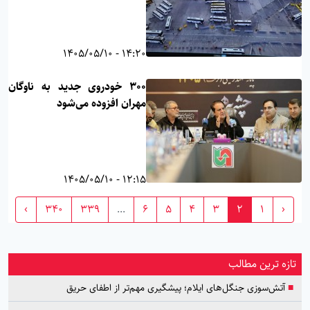
14:20 - 1405/05/10
۳۰۰ خودروی جدید به ناوگان
مهران افزوده می‌شود
12:15 - 1405/05/10
›
340
339
...
6
5
4
3
2
1
‹
تازه ترین مطالب
■
آتش‌سوزی جنگل‌های ایلام؛ پیشگیری مهم‌تر از اطفای حریق