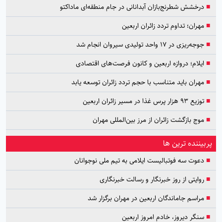
■
درخشش شطرنج‌بازان آبدانانی در جام منطقه‌ای ماداکتو
■
مهران؛ تداوم تردد زائران اربعین
■
جوجه‌ریزی در ۱۷ واحد تولیدی سیروان انجام شد
■
ایلام؛ دروازه اربعین و کانون فرصت‌های اقتصادی
■
مهران باید متناسب با حجم تردد زائران توسعه یابد
■
توزیع ۹۳ هزار پرس غذا در مسیر زائران اربعین
■
موج بازگشت زائران از مرز بین‌المللی مهران
پربیننده ترین ها
■
دعوت سه فوتبالیست ایلامی به تیم ملی نوجوانان
■
روایتی از روز خبرنگار و رسالت خبرنگاری
■
مراسم جاماندگان اربعین در مهران برگزار شد
■
سنگر دیروز، خادم امروز اربعین