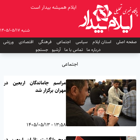
ایلام همیشه بیدار است
شنبه 1405/05/17
صفحه اصلی
استان ایلام
سیاسی
اجتماعی
فرهنگی
اقتصادی
ورزشی
درباره ما
تماس با ما
آرشیو
جستجو
اجتماعی
مراسم جاماندگان اربعین در
مهران برگزار شد
13:58 - 1405/05/13
موج بازگشت زائران اربعین در