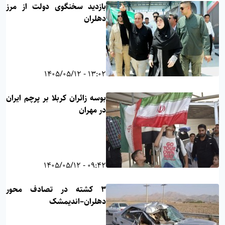
بازدید سخنگوی دولت از مرز
دهلران
13:02 - 1405/05/12
بوسه زائران کربلا بر پرچم ایران
در مهران
09:42 - 1405/05/12
۳ کشته در تصادف محور
دهلران–اندیمشک