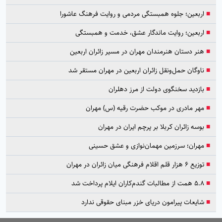
■
اربعین؛ جلوه همبستگی مردمی و روایت فرهنگ عاشورا
■
اربعین؛ روایت ماندگار عشق، خدمت و همبستگی
■
هنر دستان هنرمندان مهران در مسیر زائران اربعین
■
ناوگان حمل‌ونقل زائران اربعین در مهران مستقر شد
■
بازدید سخنگوی دولت از مرز دهلران
■
مهر مادری در موکب حضرت رقیه (س) مهران
■
بوسه زائران کربلا بر پرچم ایران در مهران
■
مهران؛ سرزمین مهمان‌نوازی و عشق حسینی
■
توزیع ۶ هزار قلم اقلام فرهنگی میان زائران در مهران
■
۵.۸ همت از مطالبات گندم‌کاران ایلام پرداخت شد
■
شایعات پیرامون دریای خزر مبنای حقوقی ندارد