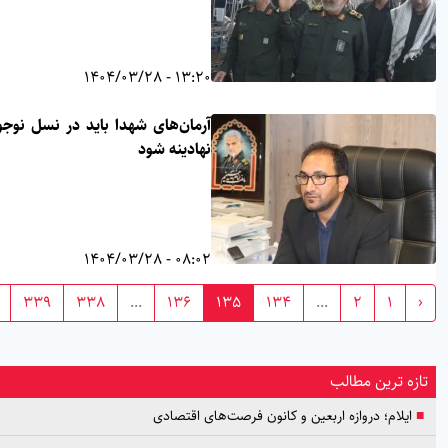
13:20 - 1404/03/28
آرمان‌های شهدا باید در نسل نوجوان
نهادینه شود
08:02 - 1404/03/28
›
339
338
...
136
135
134
...
2
1
زه ترین مطالب
ایلام؛ دروازه اربعین و کانون فرصت‌های اقتصادی