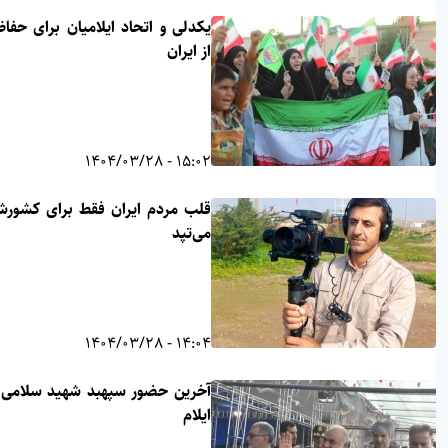
یکدلی و اتحاد ایلامیان برای حفاظت
از ایران
15:02 - 1404/03/28
قلب مردم ایران فقط برای کشورشان
می‌تپد
14:04 - 1404/03/28
آخرین حضور سپهبد شهید سلامی در
ایلام