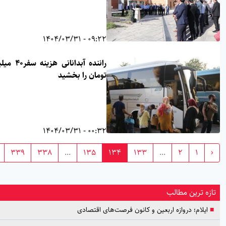
09:22 - 1404/03/31
راننده آبدانانی هزینه سفر۴۰ میلیون
تومان را بخشید
00:32 - 1404/03/31
›
339
338
...
135
134
133
...
2
1
زه ترین مطالب
ایلام؛ دروازه اربعین و کانون فرصت‌های اقتصادی