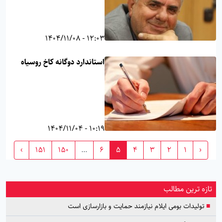
12:03 - 1404/11/08
استاندارد دوگانه کاخ روسیاه
10:19 - 1404/11/04
›
151
150
...
6
5
4
3
2
1
‹
تازه ترین مطالب
■
تولیدات بومی ایلام نیازمند حمایت و بازارسازی است