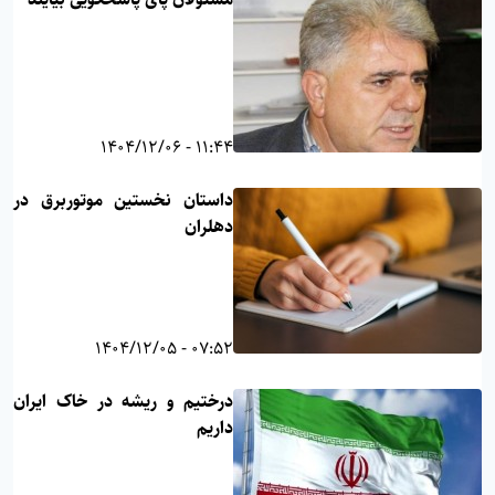
11:44 - 1404/12/06
داستان نخستین موتوربرق در
دهلران
07:52 - 1404/12/05
درختیم و ریشه در خاک ایران
داریم