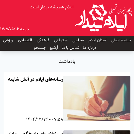
ایلام همیشه بیدار است
جمعه 1405/05/16
صفحه اصلی
استان ایلام
سیاسی
اجتماعی
فرهنگی
اقتصادی
ورزشی
درباره ما
تماس با ما
آرشیو
جستجو
یادداشت
رسانه‌های ایلام در آتش شایعه
07:58 - 1404/12/12
مسئولان پای پاسخگویی بیایند