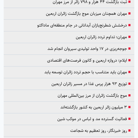
■
ثبت بازگشت ۴۴ هزار و ۷۹۸ زائر از مرز مهران
■
مهران همچنان میزبان موج بازگشت زائران اربعین
■
درخشش شطرنج‌بازان آبدانانی در جام منطقه‌ای ماداکتو
■
مهران؛ تداوم تردد زائران اربعین
■
جوجه‌ریزی در ۱۷ واحد تولیدی سیروان انجام شد
■
ایلام؛ دروازه اربعین و کانون فرصت‌های اقتصادی
■
مهران باید متناسب با حجم تردد زائران توسعه یابد
■
توزیع ۹۳ هزار پرس غذا در مسیر زائران اربعین
■
موج بازگشت زائران از مرز بین‌المللی مهران
■
۳ میلیون زائر اربعین به کشور بازگشته‌اند
■
فعالیت گسترده مد و لباس در موکب شین
■
روز خبرنگار، روز تعظیم به شجاعت