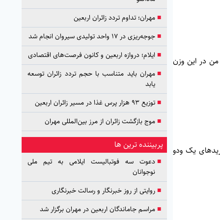
■
مهران؛ تداوم تردد زائران اربعین
■
جوجه‌ریزی در ۱۷ واحد تولیدی سیروان انجام شد
■
ایلام؛ دروازه اربعین و کانون فرصت‌های اقتصادی
س گفت: مهم‌ترین رقبای من در این وزن
■
مهران باید متناسب با حجم تردد زائران توسعه
یابد
■
توزیع ۹۳ هزار پرس غذا در مسیر زائران اربعین
■
موج بازگشت زائران از مرز بین‌المللی مهران
پربیننده ترین ها
ریدهای یک ودو
■
دعوت سه فوتبالیست ایلامی به تیم ملی
نوجوانان
■
روایتی از روز خبرنگار و رسالت خبرنگاری
■
مراسم جاماندگان اربعین در مهران برگزار شد