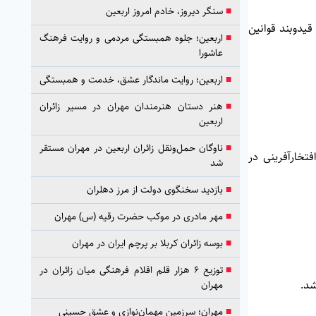
■
سنگر دیروز، خادم امروز اربعین
قیدوبند قوانین
■
اربعین؛ جلوه همبستگی مردمی و روایت فرهنگ
عاشورا
■
اربعین؛ روایت ماندگار عشق، خدمت و همبستگی
■
هنر دستان هنرمندان مهران در مسیر زائران
اربعین
■
ناوگان حمل‌ونقل زائران اربعین در مهران مستقر
تخارآفرینی در
شد
■
بازدید سخنگوی دولت از مرز دهلران
■
مهر مادری در موکب حضرت رقیه (س) مهران
■
بوسه زائران کربلا بر پرچم ایران در مهران
■
توزیع ۶ هزار قلم اقلام فرهنگی میان زائران در
مهران
■
مهران؛ سرزمین مهمان‌نوازی و عشق حسینی