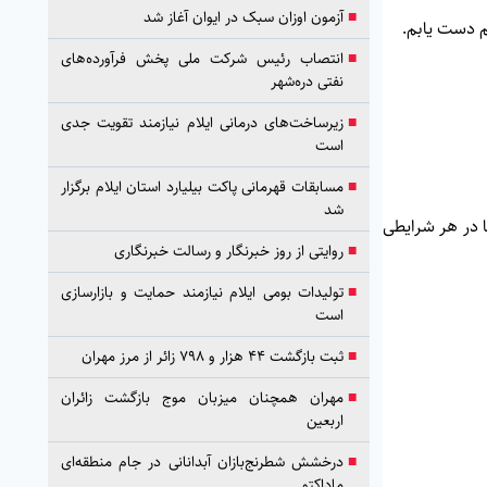
■
آزمون اوزان سبک در ایوان آغاز شد
■
انتصاب رئیس شرکت ملی پخش فرآورده‌های
نفتی دره‌شهر
■
زیرساخت‌های درمانی ایلام نیازمند تقویت جدی
است
■
مسابقات قهرمانی پاکت بیلیارد استان ایلام برگزار
شد
 در هر شرایطی
■
روایتی از روز خبرنگار و رسالت خبرنگاری
■
تولیدات بومی ایلام نیازمند حمایت و بازارسازی
است
■
ثبت بازگشت ۴۴ هزار و ۷۹۸ زائر از مرز مهران
■
مهران همچنان میزبان موج بازگشت زائران
اربعین
■
درخشش شطرنج‌بازان آبدانانی در جام منطقه‌ای
ماداکتو