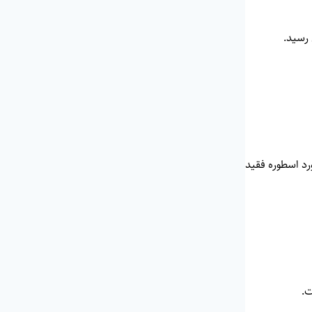
 برابر انگلیس در فینال یورو ۲۰۲۴، با عبور از رکورد اسطوره فقید