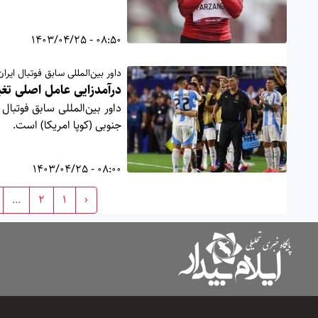
08:50 - 1403/04/25
داور بین‌المللی سابق فوتبال ایران
درآمدزایی عامل اصلی تغی
داور بین‌المللی سابق فوتبال
جنوبی (کوپا امریکا) است.
08:00 - 1403/04/25
...
2
1
‹