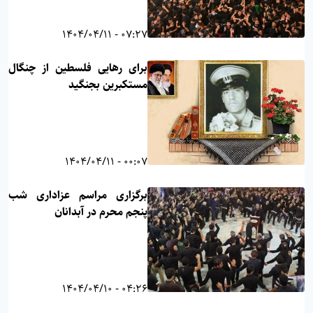
07:27 - 1404/04/11
براى رهايى فلسطين از چنگال
مستکبرین بجنگید
00:07 - 1404/04/11
برگزاری مراسم عزاداری شب
پنجم محرم در آبدانان
04:26 - 1404/04/10