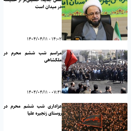
در میدان است
14:02 - 1404/04/11
مراسم شب ششم محرم در
ملکشاهی
07:41 - 1404/04/11
عزاداری شب ششم محرم در
روستای زنجیره علیا