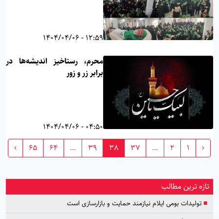
12:59 - 1404/04/06
محرم، رستاخیز اندیشه‌ها در
برابر زر و زور
04:50 - 1404/04/06
›
65
64
...
39
38
37
...
2
1
‹
تازه ترین مطالب
■
تولیدات بومی ایلام نیازمند حمایت و بازارسازی است