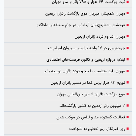
■
ثبت بازگشت ۴۴ هزار و ۷۹۸ زائر از مرز مهران
■
مهران همچنان میزبان موج بازگشت زائران اربعین
■
درخشش شطرنج‌بازان آبدانانی در جام منطقه‌ای ماداکتو
■
مهران؛ تداوم تردد زائران اربعین
■
جوجه‌ریزی در ۱۷ واحد تولیدی سیروان انجام شد
■
ایلام؛ دروازه اربعین و کانون فرصت‌های اقتصادی
■
مهران باید متناسب با حجم تردد زائران توسعه یابد
■
توزیع ۹۳ هزار پرس غذا در مسیر زائران اربعین
■
موج بازگشت زائران از مرز بین‌المللی مهران
■
۳ میلیون زائر اربعین به کشور بازگشته‌اند
■
فعالیت گسترده مد و لباس در موکب شین
■
روز خبرنگار، روز تعظیم به شجاعت