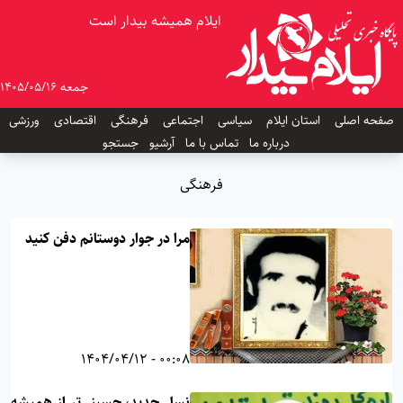
ایلام همیشه بیدار است
جمعه 1405/05/16
صفحه اصلی
استان ایلام
سیاسی
اجتماعی
فرهنگی
اقتصادی
ورزشی
درباره ما
تماس با ما
آرشیو
جستجو
فرهنگی
مرا در جوار دوستانم دفن کنید
00:08 - 1404/04/12
نسل جدید، حسینی‌تر از همیشه