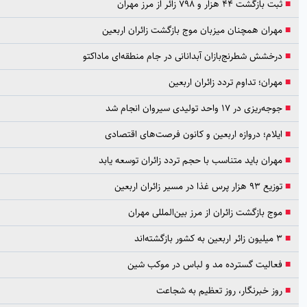
ازگشت ۴۴ هزار و ۷۹۸ زائر از مرز مهران
ران همچنان میزبان موج بازگشت زائران اربعین
خشش شطرنج‌بازان آبدانانی در جام منطقه‌ای ماداکتو
ران؛ تداوم تردد زائران اربعین
‌ریزی در ۱۷ واحد تولیدی سیروان انجام شد
لام؛ دروازه اربعین و کانون فرصت‌های اقتصادی
ران باید متناسب با حجم تردد زائران توسعه یابد
زار پرس غذا در مسیر زائران اربعین
ج بازگشت زائران از مرز بین‌المللی مهران
گشته‌اند
الیت گسترده مد و لباس در موکب شین
ز خبرنگار، روز تعظیم به شجاعت