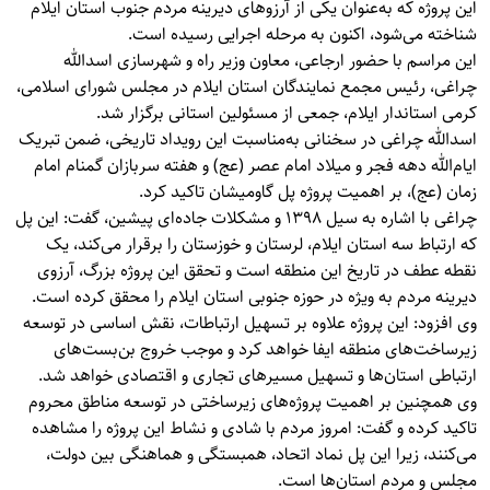
این پروژه که به‌عنوان یکی از آرزوهای دیرینه مردم جنوب استان ایلام
شناخته می‌شود، اکنون به مرحله اجرایی رسیده است.
این مراسم با حضور ارجاعی، معاون وزیر راه و شهرسازی اسدالله
چراغی، رئیس مجمع نمایندگان استان ایلام در مجلس شورای اسلامی،
کرمی استاندار ایلام، جمعی از مسئولین استانی برگزار شد.
اسدالله چراغی در سخنانی به‌مناسبت این رویداد تاریخی، ضمن تبریک
ایام‌الله دهه فجر و میلاد امام عصر (عج) و هفته سربازان گمنام امام
زمان (عج)، بر اهمیت پروژه پل گاومیشان تاکید کرد.
چراغی با اشاره به سیل ۱۳۹۸ و مشکلات جاده‌ای پیشین، گفت: این پل
که ارتباط سه استان ایلام، لرستان و خوزستان را برقرار می‌کند، یک
نقطه عطف در تاریخ این منطقه است و تحقق این پروژه بزرگ، آرزوی
دیرینه مردم به ویژه در حوزه جنوبی استان ایلام را محقق کرده است.
وی افزود: این پروژه علاوه بر تسهیل ارتباطات، نقش اساسی در توسعه
زیرساخت‌های منطقه ایفا خواهد کرد و موجب خروج بن‌بست‌های
ارتباطی استان‌ها و تسهیل مسیرهای تجاری و اقتصادی خواهد شد.
وی همچنین بر اهمیت پروژه‌های زیرساختی در توسعه مناطق محروم
تاکید کرده و گفت: امروز مردم با شادی و نشاط این پروژه را مشاهده
می‌کنند، زیرا این پل نماد اتحاد، همبستگی و هماهنگی بین دولت،
مجلس و مردم استان‌ها است.