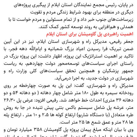
در پایان، رئیس مجمع نمایندگان استان ایلام از پیگیری پروژه‌های
دیگری در منطقه برای بهبود شرایط زندگی مردم و تقویت
زیرساخت‌های جنوب خبر داد و از تمام مسئولین و مردم خواست تا با
همدلی و هم‌افزایی به روند توسعه کشور کمک کنند.
اهمیت راهبردی پل گاومیشان برای استان ایلام
جعفر رفیعی، مدیرکل راه و شهرسازی استان ایلام، نیز در این آیین
ضمن تبریک فرا رسیدن اعیاد بزرگ شعبانیه و ایام‌الله دهه فجر، با
تاکید بر اهمیت استراتژیک این پروژه، اظهار داشت: این پروژه بزرگ در
راستای اجرای سیاست‌های توسعه‌محور دولت چهاردهم، به ریاست
جمهور پزشکیان و همچنین تحقق سیاست‌های کلی وزارت راه و
شهرسازی در دولت جدید، به اجرا درمی‌آید.
مدیرکل راه و شهرسازی، گفت: این پل به صورت چهارخطه بر روی
رودخانه سیمره به طول 180 متر شامل چهار دهانه ( دو دهانه 54 و دو
دهانه 36 متری) احداث خط خواهد شد. رفیعی افزود: عرض پل 26،30
متر، عرشه پل شامل سیستم باکس بتنی پیش تنیده در جا به روش
طره متعادل (با دستگاه شاریو) ارتفاع کوله ها 2،5 و 10 متر ، ارتفاع پله
ها 28 متر و عمق شمع ها 25 متر است.
وی با بیان اینکه مبلغ پیمان پروژه پل گاومیشان 358 میلیارد تومان و
ظرف دو سال اجرا شود، گفت: پل گاومیشان محل اتصال سه استان