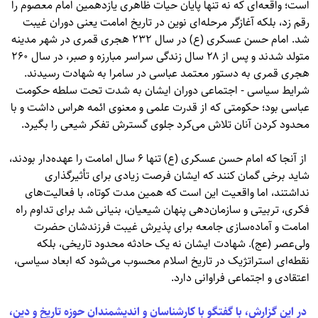
است؛ واقعه‌ای که نه تنها پایان حیات ظاهری یازدهمین امام معصوم را
رقم زد، بلکه آغازگر مرحله‌ای نوین در تاریخ امامت یعنی دوران غیبت
شد. امام حسن عسکری (ع) در سال ۲۳۲ هجری قمری در شهر مدینه
متولد شدند و پس از ۲۸ سال زندگی سراسر مبارزه و صبر، در سال ۲۶۰
هجری قمری به دستور معتمد عباسی در سامرا به شهادت رسیدند.
شرایط سیاسی - اجتماعی دوران ایشان به شدت تحت سلطه حکومت
عباسی بود؛ حکومتی که از قدرت علمی و معنوی ائمه هراس داشت و با
محدود کردن آنان تلاش می‌کرد جلوی گسترش تفکر شیعی را بگیرد.
از آنجا که امام حسن عسکری (ع) تنها ۶ سال امامت را عهده‌دار بودند،
شاید برخی گمان کنند که ایشان فرصت زیادی برای تأثیرگذاری
نداشتند، اما واقعیت این است که همین مدت کوتاه، با فعالیت‌های
فکری، تربیتی و سازمان‌دهی پنهان شیعیان، بنیانی شد برای تداوم راه
امامت و آماده‌سازی جامعه برای پذیرش غیبت فرزندشان حضرت
ولی‌عصر (عج). شهادت ایشان نه یک حادثه محدود تاریخی، بلکه
نقطه‌ای استراتژیک در تاریخ اسلام محسوب می‌شود که ابعاد سیاسی،
اعتقادی و اجتماعی فراوانی دارد.
در این گزارش، با گفتگو با کارشناسان و اندیشمندان حوزه تاریخ و دین،