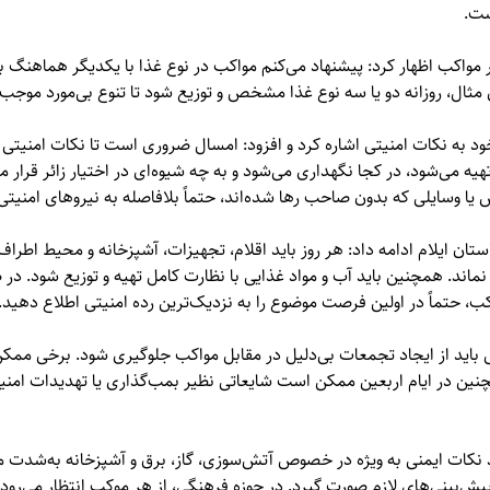
ست.
مواکب اظهار کرد: پیشنهاد می‌کنم مواکب در نوع غذا با یکدیگر هماهنگ ب
 مثال، روزانه دو یا سه نوع غذا مشخص و توزیع شود تا تنوع بی‌مورد موجب
به نکات امنیتی اشاره کرد و افزود: امسال ضروری است تا نکات امنیتی ر
تهیه می‌شود، در کجا نگهداری می‌شود و به چه شیوه‌ای در اختیار زائر قرار 
یا وسایلی که بدون صاحب رها شده‌اند، حتماً بلافاصله به نیروهای امنیتی
استان ایلام ادامه داد: هر روز باید اقلام، تجهیزات، آشپزخانه و محیط اطر
اند. همچنین باید آب و مواد غذایی با نظارت کامل تهیه و توزیع شود. در
ب، حتماً در اولین فرصت موضوع را به نزدیک‌ترین رده امنیتی اطلاع دهید.
باید از ایجاد تجمعات بی‌دلیل در مقابل مواکب جلوگیری شود. برخی ممکن
مچنین در ایام اربعین ممکن است شایعاتی نظیر بمب‌گذاری یا تهدیدات امن
د نکات ایمنی به ویژه در خصوص آتش‌سوزی، گاز، برق و آشپزخانه به‌شدت مو
یش‌بینی‌های لازم صورت گیرد. در حوزه فرهنگی، از هر موکب انتظار می‌رود 