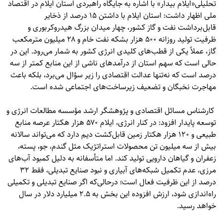
تحلیلی«
ایلام بیدار
» با اشاره به جایگاه راهبردی استان ایلام در اقتصاد
ملی اظهار داشت: استان ایلام با داشتن ۱۵ درصد از ذخایر
قابل‌برداشت نفت و گاز کشور، چهار میدان بزرگ هیدروکربوری و
ظرفیت تولید روزانه ۵۰۰ هزار بشکه نفت خام و ۲۸ میلیون مترمکعب
گاز، عملاً یکی از قطب‌های کلیدی انرژی کشور به شمار می‌رود. این در
حالی است که سهم استان از درآمدهای ناشی از این منابع کمتر از سه
درصد است که نه‌تنها عدالت اقتصادی را زیر سؤال می‌برد، بلکه باعث
مهاجرت نخبگان و تضعیف زیرساخت‌های اجتماعی شده است.
کارشناس مسائل اقتصادی و پژوهشگر ارشد مؤسسه مطالعات انرژی و
توسعه پایدار افزود: در کنار انرژی، ایلام ۵۷۰ هزار هکتار عرصه منابع
طبیعی و ۱۲۰ هزار هکتار زمین قابل‌کشت دیم دارد که می‌تواند سالانه
بیش از سه میلیون تن محصولات استراتژیک مثل گندم، جو، پسته،
زعفران و گیاهان دارویی تولید کند. اما متأسفانه به دلیل کمبود آب‌های
مرزی، عدم تکمیل شبکه‌های آبیاری و نبود صنایع تبدیلی، فقط ۳۲
درصد از این ظرفیت فعال است؛ درحالی‌که اگر صنایع تبدیلی و تکمیلی
راه‌اندازی شود، ارزش افزوده این بخش به ۲.۵ میلیارد دلار در سال
خواهد رسید.