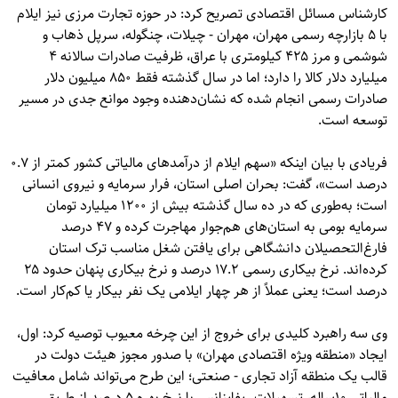
کارشناس مسائل اقتصادی تصریح کرد: در حوزه تجارت مرزی نیز ایلام
با ۵ بازارچه رسمی مهران، مهران - چیلات، چنگوله، سرپل ذهاب و
شوشمی و مرز ۴۲۵ کیلومتری با عراق، ظرفیت صادرات سالانه ۴
میلیارد دلار کالا را دارد؛ اما در سال گذشته فقط ۸۵۰ میلیون دلار
صادرات رسمی انجام شده که نشان‌دهنده وجود موانع جدی در مسیر
توسعه است.
فریادی با بیان اینکه «سهم ایلام از درآمدهای مالیاتی کشور کمتر از ۰.۷
درصد است»، گفت: بحران اصلی استان، فرار سرمایه و نیروی انسانی
است؛ به‌طوری که در ده سال گذشته بیش از ۱۲۰۰ میلیارد تومان
سرمایه بومی به استان‌های هم‌جوار مهاجرت کرده و ۴۷ درصد
فارغ‌التحصیلان دانشگاهی برای یافتن شغل مناسب ترک استان
کرده‌اند. نرخ بیکاری رسمی ۱۷.۲ درصد و نرخ بیکاری پنهان حدود ۲۵
درصد است؛ یعنی عملاً از هر چهار ایلامی یک نفر بیکار یا کم‌کار است.
وی سه راهبرد کلیدی برای خروج از این چرخه معیوب توصیه کرد: اول،
ایجاد «منطقه ویژه اقتصادی مهران» با صدور مجوز هیئت دولت در
قالب یک منطقه آزاد تجاری - صنعتی؛ این طرح می‌تواند شامل معافیت
مالیاتی ۱۰ساله، تسهیلات ریفاینانس با نرخ بهره ۵ درصد از طریق