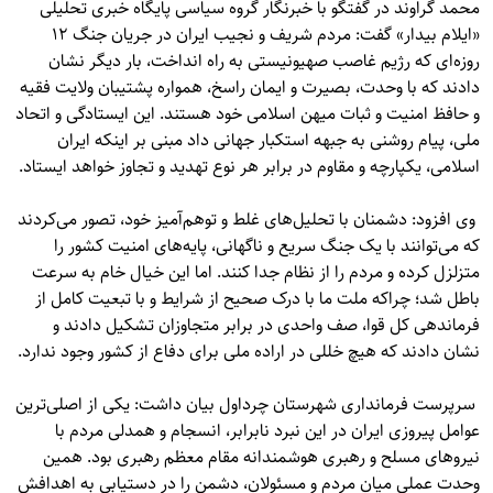
محمد گراوند در گفتگو با خبرنگار گروه سیاسی پایگاه خبری تحلیلی
«ایلام بیدار» گفت: مردم شریف و نجیب ایران در جریان جنگ ۱۲
روزه‌ای که رژیم غاصب صهیونیستی به راه انداخت، بار دیگر نشان
دادند که با وحدت، بصیرت و ایمان راسخ، همواره پشتیبان ولایت فقیه
و حافظ امنیت و ثبات میهن اسلامی خود هستند. این ایستادگی و اتحاد
ملی، پیام روشنی به جبهه استکبار جهانی داد مبنی بر اینکه ایران
اسلامی، یکپارچه و مقاوم در برابر هر نوع تهدید و تجاوز خواهد ایستاد.
وی افزود: دشمنان با تحلیل‌های غلط و توهم‌آمیز خود، تصور می‌کردند
که می‌توانند با یک جنگ سریع و ناگهانی، پایه‌های امنیت کشور را
متزلزل کرده و مردم را از نظام جدا کنند. اما این خیال خام به سرعت
باطل شد؛ چراکه ملت ما با درک صحیح از شرایط و با تبعیت کامل از
فرماندهی کل قوا، صف واحدی در برابر متجاوزان تشکیل دادند و
نشان دادند که هیچ خللی در اراده ملی برای دفاع از کشور وجود ندارد.
سرپرست فرمانداری شهرستان چرداول بیان داشت: یکی از اصلی‌ترین
عوامل پیروزی ایران در این نبرد نابرابر، انسجام و همدلی مردم با
نیروهای مسلح و رهبری هوشمندانه مقام معظم رهبری بود. همین
وحدت عملی میان مردم و مسئولان، دشمن را در دستیابی به اهدافش