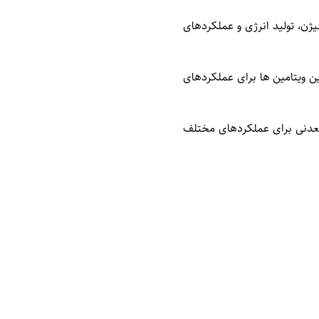
 برای انتقال اکسیژن، تولید انرژی و عملکردهای
ویتامین ها از جمله ویتامین A، ویتامین B12 و ویتامین D است. این ویتامین ها برای عملکردهای
معدنی برای عملکردهای مختلف