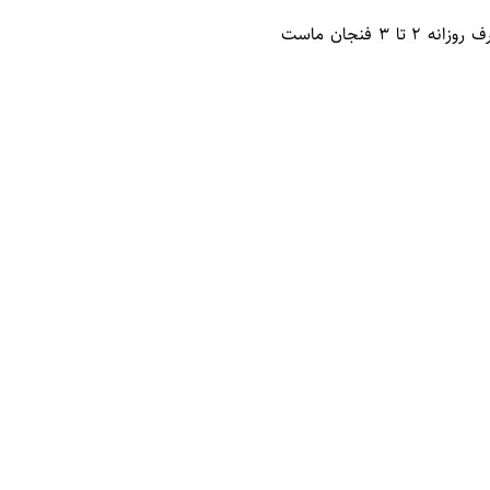
میزان مصرف ماست گوسفندی به نیازهای فردی و شرایط سلامتی افراد بستگی دارد. به طور کلی، مصرف روزانه 2 تا 3 فنجان ماست