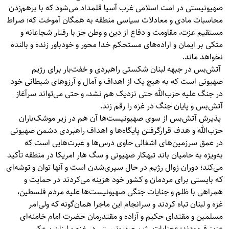
صهیونیستی در امت اسلامی غرب آسیا قلمداد می‌شود که با برهم‌زدن
محاسبات مادی و معادلات سیاسی منطقه به همگان آموخت که؛ صراط
مستقیم عزت، مقاومت و دفاع از دین و وطن جز با رفتار شجاعانه و
متکی بر ایمان و اراده‌های مستحکم خدا محور و خودباور زنده و بالنده
نخواهد ماند.
آتش‌بس در جبهه لبنان شکستی راهبردی و خفت‌بار برای رژیم
صهیونی است که به هیچ یک از اهداف و آمال و آرزوهای شیطانی خود
در جنگ علیه حزب‌الله حتی نزدیک هم نشد، و حتی می‌تواند سرآغاز
آتش‌بس و پایان جنگ در غزه را رقم زند.
پذیرش آتش‌بس از سوی صهیونیست‌ها آن هم در زیر موشک‌باران
حزب‌الله و هدف قرارگرفتن پایگاه‌ها و اهداف راهبردی دشمن صهیونی
در عمق سرزمین‌های اشغالی حاوی درس‌ها و عبرت‌هایی است که
به‌ویژه به حامیان باند تبهکار صهیونی و سگ هار امریکا در منطقه تأکید
می‌کند؛ دوران زوال رژیم در حال سپری‌شدن است و آنها توان و توشه‌ای
که بایستی برای مردمان و کشور خود هزینه می‌کردند در حمایت و
همراهی با ظلم و جنایات جنگی صهیونیست‌ها علیه مردم فلسطین،
غزه و لبنان تباه کردند و سرانجام این ماجرا همان‌گونه که ولی‌امر
مسلمین و مقتدای حکیم و آزاده و مقتدرمان حضرت امام خامنه‌ای
عزیز فرمودند: «جنایات رژیم صهیونیستی در غزه و لبنان برعکس