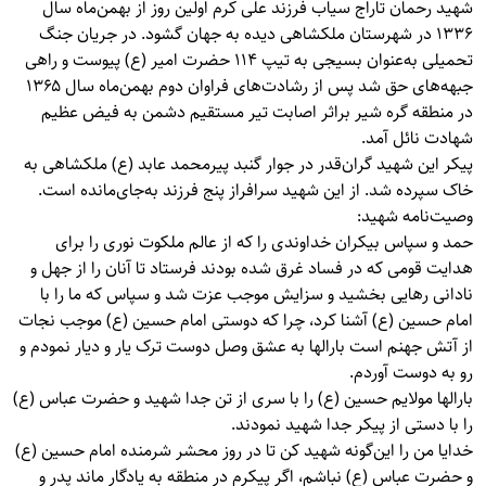
شهید رحمان تاراج سیاب فرزند علی کرم اولین روز از بهمن‌ماه سال
۱۳۳۶ در شهرستان ملکشاهی دیده به جهان گشود. در جریان جنگ
تحمیلی به‌عنوان بسیجی به تیپ ۱۱۴ حضرت امیر (ع) پیوست و راهی
جبهه‌های حق شد پس از رشادت‌های فراوان دوم بهمن‌ماه سال ۱۳۶۵
در منطقه گره شیر براثر اصابت تیر مستقیم دشمن به فیض عظیم
شهادت نائل آمد.
پیکر این شهید گران‌قدر در جوار گنبد پیرمحمد عابد (ع) ملکشاهی به
خاک سپرده شد. از این شهید سرافراز پنج فرزند به‌جای‌مانده است.
وصیت‌نامه شهید:
حمد و سپاس بیکران خداوندی را که از عالم ملکوت نوری را برای
هدایت قومی که در فساد غرق شده بودند فرستاد تا آنان را از جهل و
نادانی رهایی بخشید و سزایش موجب عزت شد و سپاس که ما را با
امام حسین (ع) آشنا کرد، چرا که دوستی امام حسین (ع) موجب نجات
از آتش جهنم است بارالها به عشق وصل دوست ترک یار و دیار نمودم و
رو به دوست آوردم.
بارالها مولایم حسین (ع) را با سری از تن جدا شهید و حضرت عباس (ع)
را با دستی از پیکر جدا شهید نمودند.
خدایا من را این‌گونه شهید کن تا در روز محشر شرمنده امام حسین (ع)
و حضرت عباس (ع) نباشم، اگر پیکرم در منطقه به یادگار ماند پدر و