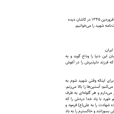
، به نقل از نوید شاهد، شهید علی مسجدسرائی فرزند عباس، 2 فروردین 1345 در کاشان دیده
ايران.
 اين دنيا را وداع گويد و به
ه فرزند دلپذيرش را در آغوش
براى اينكه وقتى شهيد شوم به
كنم؛ آستين‌ها را بالا مى‌زنم.
می‌دارم و هر گلوله‌اى به طرف
 خورد با ياد خدا دردش را كه
ه شهادت را به على(ع) فرمود و
 بسوزانند و خاكسترم را به باد