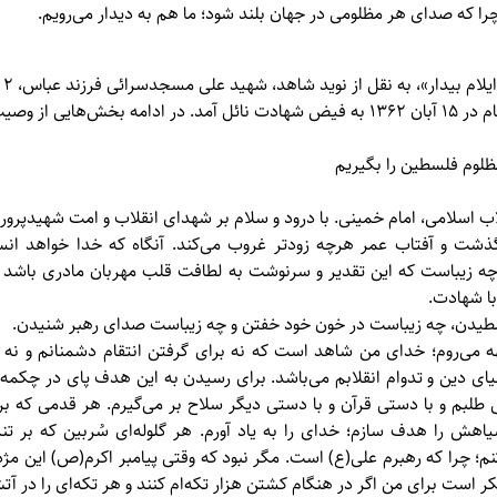
را كه صداى هر مظلومى در جهان بلند شود؛ ما هم به ديدار مى‌رويم.
ایلام بیدار»
شهید را می‌خوانیم.
لاب اسلامى، امام خمينى. با درود و سلام بر شهداى انقلاب و امت شهيد‌پرور 
 گذشت و آفتاب عمر هرچه زودتر غروب مى‌كند. آنگاه كه خدا خواهد انسان
ه زيباست كه اين تقدير و سرنوشت به لطافت قلب مهربان مادری باشد ك
با شهادت.
لطيدن، چه زيباست در خون خود خفتن و چه زيباست صداى رهبر شنيدن.
بهه مى‌روم؛ خداى من شاهد است كه نه براى گرفتن انتقام دشمنانم و نه 
ى دين و تدوام انقلابم مى‌باشد. براى رسيدن به اين هدف پاى در چكمه مى‌
ى طلبم و با دستى قرآن و با دستى ديگر سلاح بر مى‌گيرم. هر قدمى كه بر 
 را هدف سازم؛ خداى را به ياد آورم. هر گلوله‌ای سُربين كه بر تنم
 چرا كه رهبرم على(ع) است. مگر نبود كه وقتى پيامبر اكرم(ص) اين مژد
است براى من اگر در هنگام كشتن هزار تكه‌ام كنند و هر تكه‌اى را در آتش