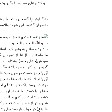
و کشورهای مظلوم را بگيريم؛ چ
به گزارش پایگاه خبری تحلیلی «
به جهان گشود. این شهید والامقام در 15 آبان 1362 به فیض شهادت نائل آمد. در ادامه بخش‌هایی از وصیت‌نامه 
بسم الله الرحمن الرحيم
با درود و سلام به رهبر كبير انق
ما ماه‌ها و سال‌ها از عمرمان
سويش(خدای خود) بشتابد اما چ
گيرد و اين كار ميسر نباشد مگر 
آرى! چه زيباست در خون خود غ
آرى! اينك كه با ياد خدا به ج
بهشت بروم؛ بلكه تنها هدفم احيا
خدا را با دستى بلند به يارى م
دشمن شليك مى‌كنم و قلب سياهش
شيرين‌تر از عسل است تحمل كنم؛
على(ع) در جواب فرمود: جای شكر 