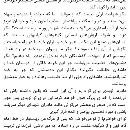
نمی‌دهد كه دست جنايت ابرقدرت‌ها از آستين مشتی جنايتكار حرفه‌ای
بيرون آيد را کوتاه کند.
مگر شهادت ارثی نيست كه از مواليان ما كه حيات را عقيده و جهاد
می‌دانستند و در راه مكتب پرافتخار اسلام با خون خود و جوانان عزيز
خود از آن پاسداری می‌كردند به ملت شهيدپرور ما رسيده است؟ مگر
عزت و شرف ارزش‌های انسانی گوهرهای گرانبهای نيستند كه
انسان‌های صالح اين مكتب عمر خود و ياران خود را در راه حراست و
نگهبانی از آن وقف نمودند؟ مگر ما پيروان سرباخته در راه هدف
نيستيم كه از شهادت گذشتگان خود به دل ترديدی راه دهيم؟ مگر
دشمن‌های فضيلت می‌توانند جز اين خرقه خاكی از دوستان خدا و
عاشقان حقيقت بگيرند؟ بگذار اين ددمنشان كه جز به خود
نمی‌انديشند، عاشقان راه حق را از بند طبيعت رهانده و به جوار معشوق
برسانند.
مادرم! نويدی برای تو دارم و آن اين است كه يقين داشته باش كه
فرزندت را خدای بزرگ قبول خواهد كرد، اين برای تو نويدی بس مهم
است كه در صحرای محشر می‌توانی مانند مادران شهدای دیگر سربلند
باشی و مورد تحسين پيامبر و ائمه قرار گيری.
تو ای خواهرم! از تو می‌خواهم كه پس از مرگ من زينب‌وار در خط امام
گام نهی و از هرگونه غفلت در راه اسلام به دور باشى، فرزندانی تربيت