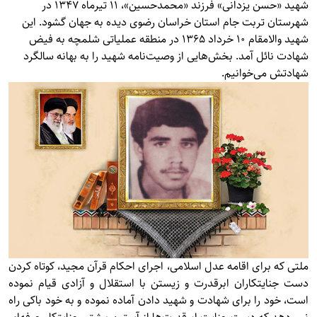
شهید «حسن یزدانی» فرزند «محمدحسین»، 11 تیرماه 1347 در
شهرستان تربت جام استان خراسان رضوی دیده به جهان گشود. این
شهید والامقام 10 خرداد 1365 در منطقه عملیاتی شلمچه به فیض
شهادت نائل آمد. بخش‌هایی از وصیت‌نامه شهید را به بهانه سالگرد
شهادتش می‌خوانیم.
ملتی كه برای اقامه عدل اسلامی، اجرای احكام قرآن مجيد، كوتاه كردن
دست جنايتكاران ابرقدرت و زيستن با استقلال و آزادی قيام نموده
است، خود را برای شهادت و شهيد دادن آماده نموده و به خود باكی راه