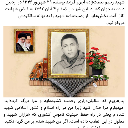
شهید رحیم نعمت‌زاده اجرلو فرزند یوسف، 29 شهریور 1346 در اردبیل
دیده به جهان گشود. این شهید والامقام 4 آبان 1362 به فیض شهادت
نائل آمد. بخش‌هایی از وصیت‌نامه شهید را به بهانه سالگردش
می‌خوانیم.
پدرعزيزم كه ساليان‌درازی زحمت كشيده‌ايد و مرا بزرگ كرده‌ايد،
اميدوارم مرا حلال كنيد زيرا من در راه اسلام و كشور اسلامی شهيد
شده‌ام يعنى در راه حفظ حيثيت ناموسِ كشوری كه هزاران شهيد و
معلول در اين انقلاب داده است. اگر من شهيد شدم بر من گريه نكنيد،