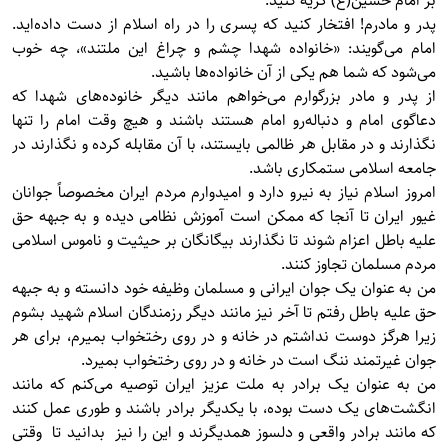
بر امام حسين(ع) گريه كنيد.
پدر و مادرم! افتخار كنيد كه پسری را در راه اسلام از دست داده‌ايد.
امام می‌گويند: «خانواده شهدا چشم و چراغ اين ملتند»، چه خوب
می‌شود كه شما هم يكی از آن خانواده‌ها باشيد.
از پدر و مادر بزرگوارم می‌خواهم مانند ديگر خانوده‌های شهدا كه
دعاگوی امام و دنباله‌رو امام هستند باشند و هيچ وقت امام را تنها
نگذارند و در مقابل هر ظالمی بايستند، با آن مقابله كرده و نگذارند در
جامعه اسلامی ستمكاری باشد.
امروز اسلام نياز به نيرو دارد و اميدوارم مردم ايران مخصوصاً جوانان
غيور ايران تا آنجا كه ممكن است آموزش نظامی ديده و به جبهه حق
عليه باطل اعزام شوند تا نگذارند بيگانگان بر حيثيت و ناموس اسلامی
مردم مسلمان تجاوز كنند.
من به عنوان يک جوان ايرانی و مسلمان وظيفه خود دانسته و به جبهه
حق عليه باطل رفتم تا آخر نيز مانند ديگر رزمندگان اسلام شهيد بشوم
زيرا هرگز دوست نداشتم در خانه و در روی رختخواب بميرم، برای هر
جوان غيرتمند ننگ است در خانه و در روی رختخواب بميرد.
من به عنوان يک برادر به ملت عزيز ايران توصيه می‌كنم كه مانند
انگشت‌های يک دست بوده، با يكديگر برادر باشند و طورى عمل كنند
كه مانند برادر واقعی و دلسوز همديگرند و اين را نيز بدانيد تا وقتی