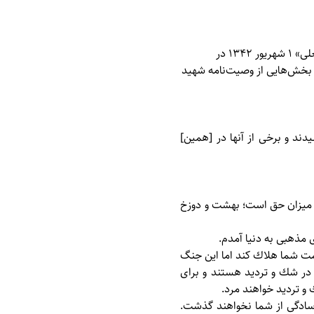
شهید «علی‌نظر امین‌افشار» فرزند «غلامعلی» 1 شهریور 1342 در
بر» به فیض شهادت نائل آمد. بخش‌هایی از وصیت‌نامه شهید
دند و برخى از آنها در [همين]
ميزان حق است؛ بهشت و دوزخ
 مذهبی به دنيا آمدم.
زحمت شما هلاك كند اما اين جنگ
 در شك و ترديد هستند و برای
 و ترديد خواهند مرد.
 سادگی از شما نخواهند گذشت.