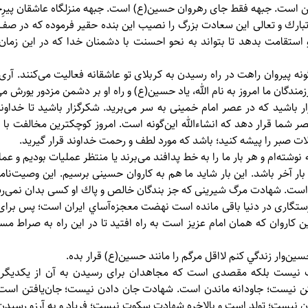
ين است. جبهه فقط جای رهروان حسين(ع) است. جبهه منزلگاه عاشقان پير
بارك و تعالی اين سعادت بزرگ را نصيب اين بنده حقير فرموده كه در صف جه
ستقامت بدهد تا بتواند به نحو احسنت با دشمنان خدا كه در اين زمان آ
نه پيروان راهت در راه رسيدن به كربلای تو عاشقانه فعاليت می‌كنند. آری!
ندگان ما امروز به نام الله، ياد حسين(ع) و راه او بر دشمن مزدور يورش می‌
 باشيد كه در عصر امام خمينی به سر می‌بريد. شكرگزار باشيد تا خداوند
عصر شما قرار دهد كه انشاءالله اين‌گونه است. امروز كوچكترين مخالفت با
ات صبر را پيشه كنيد؛ باشد كه مورد لطف و رحمت خداوند قرار گيريد.
وشته‌ام و هر بار ما را به خط پدافند می‌برند يا منتظر عمليات بوديم و عملي
 بار آخر باشد. اين بار شايد ما هم به كاروان حسينی برسيم. اين وصيت‌نام
ست. شهادت مرگ شيرينی كه جز بندگان خالص و پاك او كسی بدان نمی‌ر
ی رستگاری در دنيا باقی مانده است نهضت معجزه‌آساي ايران است؛ پس بر
ين كاروان كه همان امام عزيز است به راه افتيد تا در اين راه به صراط م
ين‌وار زندگي كنم لااقل مرگم را مانند حسين(ع) قرار بده.
 نيست بلكه مقصدی است كه مجاهدان برای رسيدن به آن از يكديگر
 نيست؛ جاودانه ماندن است. شهادت جان دادن نيست؛ جان‌يافتن است. 
نيست؛ تولد است و بالاخره شهادت سكوت نيست؛ فرياد و به آرزو رسيد