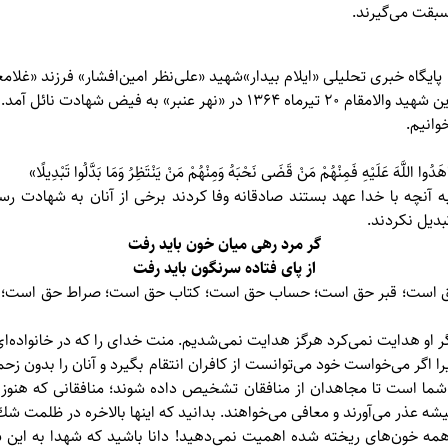
سبقت می‌گيرند.
پایگاه خبری تحلیلی «
ایلام بیدار»
«کازرون» دیده به جهان گشود. این شهید والامقام 20 تیرماه 1364 در «نهر عن
وانیم.
وا اللَّهَ عَلَيْهِ فَمِنْهُمْ مَنْ قَضَى نَحْبَهُ وَمِنْهُمْ مَنْ يَنْتَظِرُ وَمَا بَدَّلُوا تَبْدِيلًا»
 به آنچه با خدا عهد بستند صادقانه وفا كردند برخى از آنان به شهادت رسي
تبديل نكردند.
گر مرد رهی ميان خون بايد رفت
از پای فتاده سرنگون بايد رفت
حق است؛ قبر حق است؛ حساب حق است؛ كتاب حق است؛ صراط حق است؛ 
ر او هدايت نمی‌كرد هرگز هدايت نمی‌شديم. منت خدای را كه در خانواده‌ای
را اگر می‌خواست خود می‌توانست از كافران انتقام بگيرد و آنان را بدون 
 شما است تا مجاهدان از منافقان تشخيص داده شوند؛ منافقانی كه هنوز
ه عذر می‌آورند و معافی می‌خواهند. بدانيد كه اينها بالاخره در ظلمت شك
 همه خون‌های ريخته شده اهميت نمی‌دهيد! دانا باشيد كه شهدا به اين