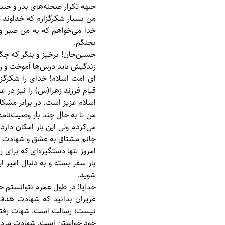
جبهه تكرار صحنه‌های بدر و حن
من بسيار شكرگزارم كه خداوند ت
خدا می‌خواهم كه به من صبر و ا
بجنگم.
حسين‌جان! برخيز و بنگر كه چگو
زندگيش بايد درس‌ها آموخت و رزم
ای امت اسلام! خدای را شكرگزار
قيام فرزند زهرا(س) را نيز در 
اسلام عزيز است. در برابر مشكل
من تا به حال چند بار وصيت‌نامه ن
می‌كردم ولی اين بار امكان دارد
جانم مشتاق به عشق و شهادت ا
امروز تنها دستگيره‌ای كه برا
بار سفر بسته و به دنبال امير ا
شويد.
خدايا! در طول عمرم نتوانستم حس
عزيزان بدانيد كه شهادت هدف
نيست؛ رسالت است. شهات رفتن
خود خواستن است. شهادت مردن 