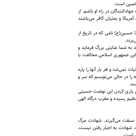
ِخمين است.
ادكنندگان در راه او باشم. از
مريكا و بعثيان كافر می‌باشند
 حسين(ع) نامی كه در تاريخ از
برند.
 به شما عنايتی بزرگ فرمايد و
 اين جمهوری اسلامی مخالفت با
ات نمی‌شد و هر بار آنها را پاره
ه را در حالی می‌نويسم كه سر و
سد.
ای ياری كردن اين نهضت حسينی
ستقيم رسيده و مقرب درگاه الهی
 سبقت می‌گيرند. شهادت مرگ
شهادت به اجبار رفتن نيست،
ن است.