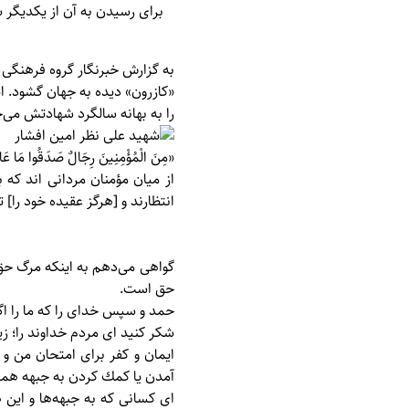
برای رسيدن به آن از يكديگر 
به گزارش خبرنگار گروه فرهنگی 
را به بهانه سالگرد شهادتش می‌خ
«مِنَ الْمُؤْمِنِينَ رِجَالٌ صَدَقُوا مَا عَاهَدُ
از ميان مؤمنان مردانى‏ اند كه
انتظارند و [هرگز عقيده خود را] 
گواهی می‌دهم به اينكه مرگ 
حق است.
حمد و سپس خدای را كه ما را اگ
شكر كنيد ای مردم خداوند را؛ زي
ايمان و كفر برای امتحان من و
آمدن يا كمك كردن به جبهه هميش
ای كسانی كه به جبهه‌ها و اين