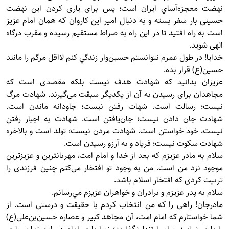
نهضت معجزه‌آساي ايران است؛ پس برای ياری كردن اين نهضت
حسينی بار سفر بسته و به دنبال امير اين كاروان كه همان امام عزيز
است به راه افتيد تا در اين راه به صراط مستقيم رسيده و مقرب درگاه
الهی شويد.
خدايا! در طول عمرم نتوانستم حسين‌وار زندگي كنم لااقل مرگم را مانند
حسين(ع) قرار بده.
عزيزان بدانيد كه شهادت هدف نيست بلكه مقصدی است كه
مجاهدان برای رسيدن به آن از يكديگر سبقت می‌گيرند. شهادت مرگ
نيست؛ رسالت است. شهات رفتن نيست؛ جاودانه ماندن است.
شهادت جان دادن نيست؛ جان‌يافتن است. شهادت به اجبار رفتن
نيست، خود خواستن است. شهادت مردن نيست؛ تولد است و بالاخره
شهادت سكوت نيست؛ فرياد و به آرزو رسيدن است.
سلام به مادر عزيزم كه بعد از خدا و امام امت، مهربانترين و عزيزترين
موجود نزد من است. من به وجود تو افتخار می‌كنم چنين فرزندی را
تربيت كردی كه افتخار اسلام باشد.
سلام به پدر عزيزم و برادران و خواهران عزيزم مي‌رسانم.
مادرجان! راهی را كه من انتخاب كردم با حقيقت و درستی است. از
شما خواستارم كه امام امت، آن مجاهد كبير و عصاره حسين‌بن‌علی(ع)