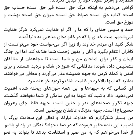
انتظارند و [هرگز عقيده خود را] تبديل نكردند.
گواهی می‌دهم به اينكه مرگ حق است؛ قبر حق است؛ حساب حق
است؛ كتاب حق است؛ صراط حق است؛ ميزان حق است؛ بهشت و
دوزخ حق است.
حمد و سپس خدای را كه ما را اگر او هدايت نمی‌كرد هرگز هدايت
نمی‌شديم. منت خدای را كه در خانواده‌ای مذهبی به دنيا آمدم.
شكر كنيد ای مردم خداوند را؛ زيرا اگر می‌خواست خود می‌توانست از
كافران انتقام بگيرد و آنان را بدون زحمت شما هلاك كند اما اين جنگ
ايمان و كفر برای امتحان من و شما است تا مجاهدان از منافقان
تشخيص داده شوند؛ منافقانی كه هنوز در شك و ترديد هستند و برای
آمدن يا كمك كردن به جبهه هميشه عذر می‌آورند و معافی می‌خواهند.
بدانيد كه اينها بالاخره در ظلمت شك و ترديد خواهند مرد.
ای كسانی كه به جبهه‌ها و اين همه خون‌های ريخته شده اهميت
نمی‌دهيد! دانا باشيد كه شهدا به اين سادگی از شما نخواهند گذشت.
جبهه تكرار صحنه‌های بدر و حنين است. جبهه فقط جای رهروان
حسين(ع) است. جبهه منزلگاه عاشقان پيرِخمين است.
من بسيار شكرگزارم كه خداوند تبارك و تعالی اين سعادت بزرگ را
نصيب اين بنده حقير فرموده كه در صف جهادكنندگان در راه او باشم.
از خدا می‌خواهم كه به من صبر و استقامت بدهد تا بتواند به نحو