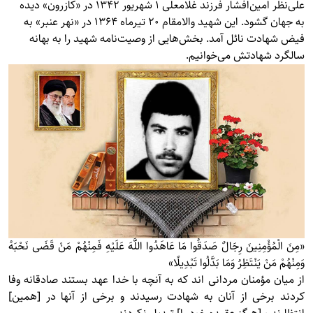
علی‌نظر امین‌افشار فرزند غلامعلی 1 شهریور 1342 در «کازرون» دیده
به جهان گشود. این شهید والامقام 20 تیرماه 1364 در «نهر عنبر» به
فیض شهادت نائل آمد. بخش‌هایی از وصیت‌نامه شهید را به بهانه
سالگرد شهادتش می‌خوانیم.
«مِنَ الْمُؤْمِنِينَ رِجَالٌ صَدَقُوا مَا عَاهَدُوا اللَّهَ عَلَيْهِ فَمِنْهُمْ مَنْ قَضَى نَحْبَهُ
وَمِنْهُمْ مَنْ يَنْتَظِرُ وَمَا بَدَّلُوا تَبْدِيلًا»
از ميان مؤمنان مردانى‏ اند كه به آنچه با خدا عهد بستند صادقانه وفا
كردند برخى از آنان به شهادت رسيدند و برخى از آنها در [همين]