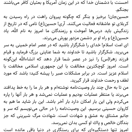
احسنت با دشمنان خدا كه در اين زمان آمريكا و بعثيان كافر می‌باشند
بجنگم.
حسين‌جان! برخيز و بنگر كه چگونه پيروان راهت در راه رسيدن به
كربلای تو عاشقانه فعاليت می‌كنند. آری! حسين(ع) نامی كه در تاريخ از
زندگيش بايد درس‌ها آموخت و رزمندگان ما امروز به نام الله، ياد
حسين(ع) و راه او بر دشمن مزدور يورش می‌برند.
ای امت اسلام! خدای را شكرگزار باشيد كه در عصر امام خمينی به سر
می‌بريد. شكرگزار باشيد تا خداوند به شما عنايتی بزرگ فرمايد و قيام
فرزند زهرا(س) را نيز در عصر شما قرار دهد كه انشاءالله اين‌گونه
است. امروز كوچكترين مخالفت با اين جمهوری اسلامی مخالفت با
اسلام عزيز است. در برابر مشكلات صبر را پيشه كنيد؛ باشد كه مورد
لطف و رحمت خداوند قرار گيريد.
من تا به حال چند بار وصيت‌نامه نوشته‌ام و هر بار ما را به خط پدافند
می‌برند يا منتظر عمليات بوديم و عمليات نمی‌شد و هر بار آنها را پاره
می‌كردم ولی اين بار امكان دارد بار آخر باشد. اين بار شايد ما هم به
كاروان حسينی برسيم. اين وصيت‌نامه را در حالی می‌نويسم كه سر و
جانم مشتاق به عشق و شهادت است. شهادت مرگ شيرينی كه جز
بندگان خالص و پاك او كسی بدان نمی‌رسد.
امروز تنها دستگيره‌ای كه برای رستگاری در دنيا باقی مانده است