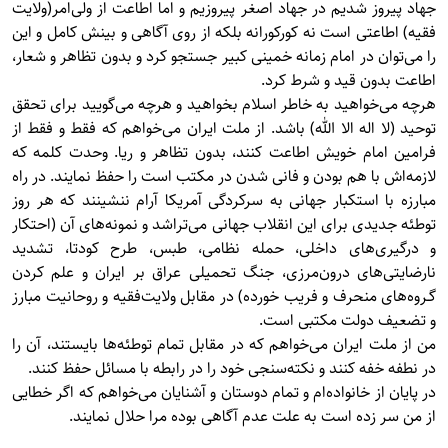
جهاد پيروز شديم در جهاد اصغر پيروزيم و اما اطاعت از ولی‌امر(ولايت
فقيه) اطاعتی است نه كوركورانه بلكه از روی آگاهی و بينش كامل و اين
را می‌توان در امام زمانه خمينی كبير جستجو كرد و بدون تظاهر و شعار،
اطاعت بدون قيد و شرط كرد.
هرچه می‌خواهید به خاطر اسلام بخواهید و هرچه می‌گويید برای تحقق
توحيد (لا اله الا الله) باشد. از ملت ايران می‌خواهم كه فقط و فقط از
فرامين امام خويش اطاعت كنند، بدون تظاهر و ريا. وحدت كلمه كه
لازمه‌اش با هم بودن و فانی شدن در مكتب است را حفظ نمايند. در راه
مبارزه با استكبار جهانی به سركردگی آمريكا آرام ننشینند که هر روز
توطئه جديدی برای اين انقلاب جهانی می‌تراشد و نمونه‌های آن (احتكار
و درگيری‌های داخلی، حمله نظامی، طبس، طرح كودتا، تشديد
نارضايتی‌های درون‌مرزی، جنگ تحميلی عراق بر ايران و علم كردن
گـروه‌های منحرف و فريب خورده) در مقابل ولايت‌فقيه و روحانيت مبارز
و تضعيف دولت مكتبی است.
من از ملت ايران می‌خواهم كه در مقابل تمام توطئه‌ها بايستند، آن را
در نطفه خفه كنند و نكته‌سنجی خود را در رابطه با مسائل حفظ كنند.
در پايان از خانواده‌ام و تمام دوستان و آشنايان می‌خواهم كه اگر خطایی
از من سر زده است به علت عدم آگاهی بوده مرا حلال نمايند.