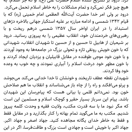
كرد. درود بر تشريح كننده اسلام حضرت علی (ع)، او كه جز اسلام، به
هيچ چيز فكر نمی‌كرد و تمام مشكلات را به خاطر اسلام تحمل می‌كرد.
درود بر ولی امر خدا حضرت آيت‌الله العظمی امام خمينی (ره) كه با
قيام 1342 شمسی و ادامه مبارزه بر عليه استكبار جهانی بالاخره دژهای
استبداد را در ايران اواخر سال 1357 شمسی درهم ريخت و با
رهبری‌های خردمندان خود، انقلاب عظيمی را به پيروزی رسانيد. درود
بر شيعيان از هابيل تا حسين و از حسين تا شهيدان انقلاب، شهيدانی
كه با خون خويش رونقی تازه و تحولی بزرگ در جامعه‌ها به وجود آوردند
و با خون خود موجی طوفنده در مقابل قابيليان و يزديان ايجاد كردند و
با خون مطهر خود درخت اسلام را آبياری نمودند و چه خوب به وعده
خود وفا كردند.
شهيدان نقطه عطف تاريخند و خونشان تا خدا خدايی می‌كند می‌جوشد
و پرتو می‌افكند و راه را از چاه باز می‌شناساند و انقلاب ما هم صلاحش
خون بود. نمی‌دانم قلمی يا بيانی هست كه پيام‌رسان اين شهيدان
باشد. پيام اين سرباز بسيار حقير و كوچک اسلام و مسلمين اين است
كه مگر نبود ما با سه قدرت مكتب، ولايت فقيه و وحدت كلمه پیروز
شدیم. مكتب به ما می‌گويد تمام بهانه را كنار بگذاريد و در مقابل فقط
و فقط به خاطر خدای يگانه مجاهده كنيد. جهاد اصغر و جهاد اكبر.
جهاد اكبر با خويش است و جهادی است بزرگ و طاقت‌فرسا، اگر در اين