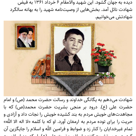
دیده به جهان گشود. این شهید والامقام 6 خرداد 1361 به فیض
شهادت نائل آمد. بخش‌هایی از وصیت‌نامه شهید را به بهانه سالگرد
شهادتش می‌خوانیم.
شهادت می‌دهم به يگانگی خداوند و رسالت حضرت محمد (ص) و امام
حضرت علی (ع). درود بر منجی بشريت حضرت محمد(ص) كه با
مجاهدت‌های خويش مردم به بند كشيده خويش را نجات داد و آزادی و
حريت را برای توده مردم به ارمغان آورد. او كه با كلمه «لا اله الا الله»
تمام غيرخدايان را كنار زد و ضوابط و فرامين الله و اسلام را جايگزين آن