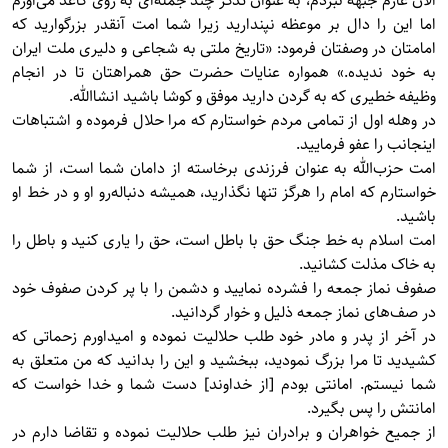
الان عازم جبهه نبردم، به عنوان تذکر چند جمله‌ای به روی کاغذ می‌آورم
اما این را دال بر موعظه نپندارید زیرا شما امت آنقدر بزرگوارید که
امامتان در وصفتان فرمود: «تاریخ ملتی به شجاعی و دلیری ملت ایران
به خود ندیده.» همواره عنایات حضرت حق همراهتان تا در انجام
وظیفه خطیری که به گردن دارید موفق و کوشا باشید انشاالله.
در وهله اول از تمامی مردم خواستارم که مرا حلال فرموده و اشتباهات
اینجانب را عفو فرمایید.
امت حزب‌الله به عنوان فرزندی برخاسته از دامان شما است، از شما
خواستارم که امام را هرگز تنها نگذارید، همیشه دنباله‌رو او و در خط او
باشید.
امت اسلام به خط جنگ حق با باطل است، حق را یاری کنید و باطل را
به خاک مذلت کشانید.
صفوف نماز جمعه را فشرده نمایید و دشمن را با پر کردن صفوف خود
در صف‌های نماز جمعه ذلیل و خوار گردانید.
در آخر از پدر و مادر خود طلب حلالیت نموده و امیداورم زحماتی که
کشیدید تا مرا بزرگ نمودید، ببخشید و این را بدانید که من متعلق به
شما نیستم. امانتی بودم [از خداوند] دست شما و خدا خواست که
امانتش را پس بگیرد.
از جمیع خواهران و برادران نیز طلب حلالیت نموده و تقاضا دارم در