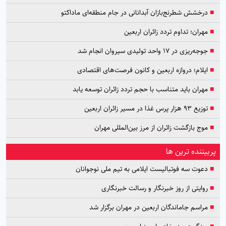
■
درخشش شطرنج‌بازان آبدانانی در جام منطقه‌ای ماداکتو
■
مهران؛ تداوم تردد زائران اربعین
■
جوجه‌ریزی در ۱۷ واحد تولیدی سیروان انجام شد
■
ایلام؛ دروازه اربعین و کانون فرصت‌های اقتصادی
■
مهران باید متناسب با حجم تردد زائران توسعه یابد
■
توزیع ۹۳ هزار پرس غذا در مسیر زائران اربعین
■
موج بازگشت زائران از مرز بین‌المللی مهران
پربیننده ترین ها
■
دعوت سه فوتبالیست ایلامی به تیم ملی نوجوانان
■
روایتی از روز خبرنگار و رسالت خبرنگاری
■
مراسم جاماندگان اربعین در مهران برگزار شد