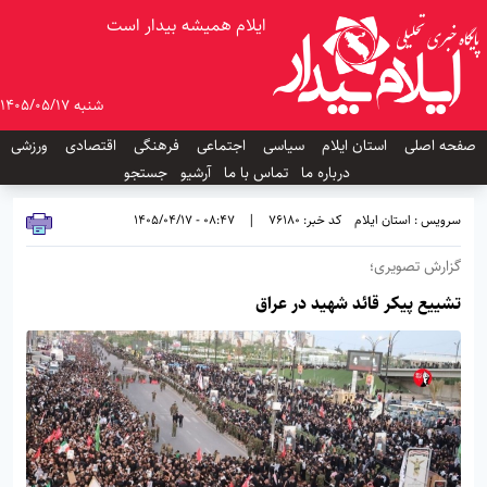
ایلام همیشه بیدار است
شنبه 1405/05/17
صفحه اصلی
استان ایلام
سیاسی
اجتماعی
فرهنگی
اقتصادی
ورزشی
درباره ما
تماس با ما
آرشیو
جستجو
سرویس : استان ایلام
کد خبر: 76180
|
08:47 - 1405/04/17
گزارش تصویری؛
تشییع پیکر قائد شهید در عراق