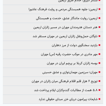
■
سنگر دیروز، خادم امروز اربعین
■
اربعین؛ جلوه همبستگی مردمی و روایت فرهنگ عاشورا
■
اربعین؛ روایت ماندگار عشق، خدمت و همبستگی
■
هنر دستان هنرمندان مهران در مسیر زائران اربعین
■
ناوگان حمل‌ونقل زائران اربعین در مهران مستقر شد
■
بازدید سخنگوی دولت از مرز دهلران
■
مهر مادری در موکب حضرت رقیه (س) مهران
■
بوسه زائران کربلا بر پرچم ایران در مهران
■
مهران؛ سرزمین مهمان‌نوازی و عشق حسینی
■
توزیع ۶ هزار قلم اقلام فرهنگی میان زائران در مهران
■
۵.۸ همت از مطالبات گندم‌کاران ایلام پرداخت شد
■
شایعات پیرامون دریای خزر مبنای حقوقی ندارد