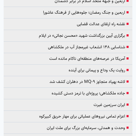
■
اربعین و جبهه متحد اسلام در برابر دشمنان
■
اربعین و جنگ رمضان؛ جلوه‌هایی از فرهنگ عاشورا
■
نقشه راه ارتقای عدالت قضایی
■
برگزاری آیین بزرگداشت شهید «محسن نجاتی» در ایلام
■
شناسایی ۱۴۸ انشعاب غیرمجاز آب در ملکشاهی
■
آمریکا در عرصه‌های منطقه‌ای ناکام مانده است
■
روایت یک وداع و پیمانی برای آینده
■
لاشه پهپاد متجاوز MQ-9 در دهلران کشف شد
■
جاده ملکشاهی؛ پروژه‌ای با ترمز دستی کشیده
■
ایران سرزمین غیرت
■
اعزام تمامی نیروهای عملیاتی برای مهار حریق کبیرکوه
■
وحدت و همدلی، سرمایه‌ای بزرگ برای ملت ایران