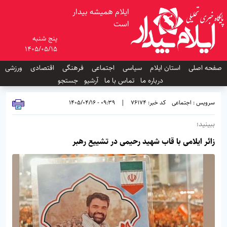
ایلام همیشه بیدار
است
پنج شنبه
1405/05/15
صفحه اصلی
استان ایلام
سیاسی
اجتماعی
فرهنگی
اقتصادی
ورزشی
درباره ما
تماس با ما
آرشیو
جستجو
سرویس : اجتماعی
کد خبر: 76174
|
09:39 - 1405/04/16
ببینید؛
زائر ایلامی با قاب شهید رحیمی در تشییع رهبر