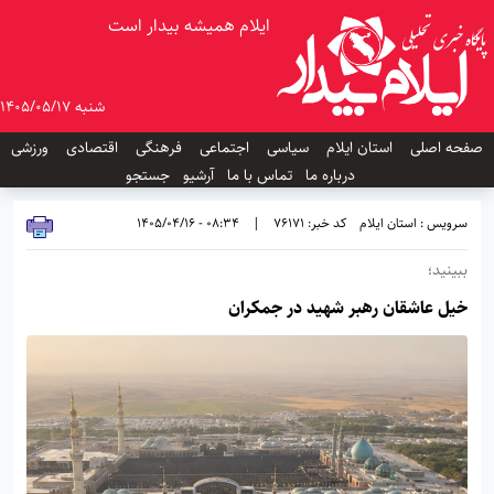
ایلام همیشه بیدار است
شنبه 1405/05/17
صفحه اصلی
استان ایلام
سیاسی
اجتماعی
فرهنگی
اقتصادی
ورزشی
درباره ما
تماس با ما
آرشیو
جستجو
سرویس : استان ایلام
کد خبر: 76171
|
08:34 - 1405/04/16
ببینید؛
خیل عاشقان رهبر شهید در جمکران