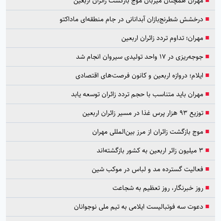
■
مهران همچنان میزبان موج بازگشت زائران اربعین
■
درخشش شطرنج‌بازان آبدانانی در جام منطقه‌ای ماداکتو
■
مهران؛ تداوم تردد زائران اربعین
■
جوجه‌ریزی در ۱۷ واحد تولیدی سیروان انجام شد
■
ایلام؛ دروازه اربعین و کانون فرصت‌های اقتصادی
■
مهران باید متناسب با حجم تردد زائران توسعه یابد
■
توزیع ۹۳ هزار پرس غذا در مسیر زائران اربعین
■
موج بازگشت زائران از مرز بین‌المللی مهران
■
۳ میلیون زائر اربعین به کشور بازگشته‌اند
■
فعالیت گسترده مد و لباس در موکب شین
■
روز خبرنگار، روز تعظیم به شجاعت
■
دعوت سه فوتبالیست ایلامی به تیم ملی نوجوانان