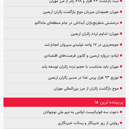
■
ثبت بازگشت ۴۴ هزار و ۷۹۸ زائر از مرز مهران
■
مهران همچنان میزبان موج بازگشت زائران اربعین
■
درخشش شطرنج‌بازان آبدانانی در جام منطقه‌ای ماداکتو
■
مهران؛ تداوم تردد زائران اربعین
■
جوجه‌ریزی در ۱۷ واحد تولیدی سیروان انجام شد
■
ایلام؛ دروازه اربعین و کانون فرصت‌های اقتصادی
■
مهران باید متناسب با حجم تردد زائران توسعه یابد
■
توزیع ۹۳ هزار پرس غذا در مسیر زائران اربعین
■
موج بازگشت زائران از مرز بین‌المللی مهران
پربیننده ترین ها
■
دعوت سه فوتبالیست ایلامی به تیم ملی نوجوانان
■
روایتی از روز خبرنگار و رسالت خبرنگاری