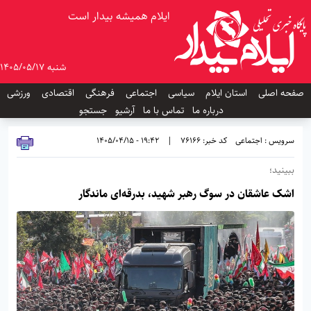
ایلام همیشه بیدار است
شنبه 1405/05/17
صفحه اصلی
استان ایلام
سیاسی
اجتماعی
فرهنگی
اقتصادی
ورزشی
درباره ما
تماس با ما
آرشیو
جستجو
سرویس : اجتماعی
کد خبر: 76166
|
19:42 - 1405/04/15
ببینید؛
اشک عاشقان در سوگ رهبر شهید، بدرقه‌ای ماندگار