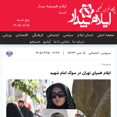
ایلام همیشه بیدار
است
پنج شنبه
1405/05/15
صفحه اصلی
استان ایلام
سیاسی
اجتماعی
فرهنگی
اقتصادی
ورزشی
درباره ما
تماس با ما
آرشیو
جستجو
سرویس : اجتماعی
کد خبر: 76164
|
12:37 - 1405/04/15
ببینید؛
ایلام همپای تهران در سوگ امام شهید