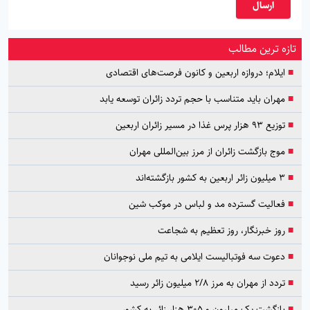
ارسال
تازه ترین مطالب
■
ایلام؛ دروازه اربعین و کانون فرصت‌های اقتصادی
■
مهران باید متناسب با حجم تردد زائران توسعه یابد
■
توزیع ۹۳ هزار پرس غذا در مسیر زائران اربعین
■
موج بازگشت زائران از مرز بین‌المللی مهران
■
۳ میلیون زائر اربعین به کشور بازگشته‌اند
■
فعالیت گسترده مد و لباس در موکب شین
■
روز خبرنگار، روز تعظیم به شجاعت
■
دعوت سه فوتبالیست ایلامی به تیم ملی نوجوانان
■
تردد از مهران به مرز ۲/۸ میلیون زائر رسید
■
بازگشت یک میلیون و ۳۰۵ هزار زائر به کشور