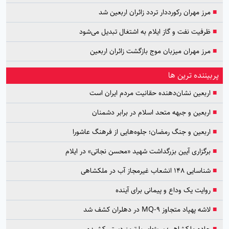
■
مرز مهران رکورددار تردد زائران اربعین شد
■
ظرفیت نفت و گاز ایلام به اشتغال تبدیل می‌شود
■
مرز مهران میزبان موج بازگشت زائران اربعین
پربیننده ترین ها
■
اربعین نشان‌دهنده حقانیت مردم ایران است
■
اربعین و جبهه متحد اسلام در برابر دشمنان
■
اربعین و جنگ رمضان؛ جلوه‌هایی از فرهنگ عاشورا
■
برگزاری آیین بزرگداشت شهید «محسن نجاتی» در ایلام
■
شناسایی ۱۴۸ انشعاب غیرمجاز آب در ملکشاهی
■
روایت یک وداع و پیمانی برای آینده
■
لاشه پهپاد متجاوز MQ-9 در دهلران کشف شد