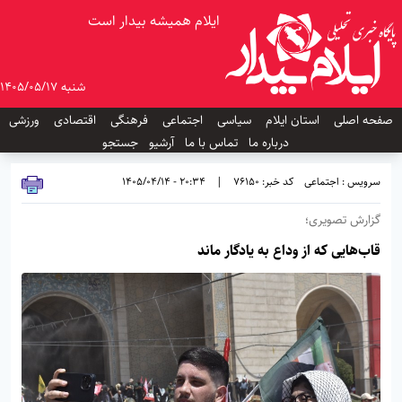
ایلام همیشه بیدار است
شنبه 1405/05/17
صفحه اصلی
استان ایلام
سیاسی
اجتماعی
فرهنگی
اقتصادی
ورزشی
درباره ما
تماس با ما
آرشیو
جستجو
سرویس : اجتماعی
کد خبر: 76150
|
20:34 - 1405/04/14
گزارش تصویری؛
قاب‌هایی که از وداع به یادگار ماند