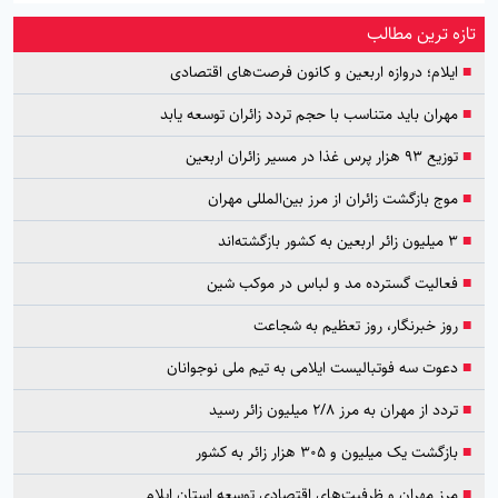
تازه ترین مطالب
■
ایلام؛ دروازه اربعین و کانون فرصت‌های اقتصادی
■
مهران باید متناسب با حجم تردد زائران توسعه یابد
■
توزیع ۹۳ هزار پرس غذا در مسیر زائران اربعین
■
موج بازگشت زائران از مرز بین‌المللی مهران
■
۳ میلیون زائر اربعین به کشور بازگشته‌اند
■
فعالیت گسترده مد و لباس در موکب شین
■
روز خبرنگار، روز تعظیم به شجاعت
■
دعوت سه فوتبالیست ایلامی به تیم ملی نوجوانان
■
تردد از مهران به مرز ۲/۸ میلیون زائر رسید
■
بازگشت یک میلیون و ۳۰۵ هزار زائر به کشور
■
مرز مهران و ظرفیت‌های اقتصادی توسعه استان ایلام