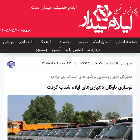
ایلام همیشه بیدار است
جمعه 1405/05/16
صفحه اصلی
استان ایلام
سیاسی
اجتماعی
فرهنگی
اقتصادی
ورزشی
درباره ما
تماس با ما
آرشیو
جستجو
سرویس : اقتصادی
کد خبر: 76146
|
07:47 - 1405/04/14
مدیرکل امور روستایی و شوراهای استانداری ایلام:
نوسازی ناوگان دهیاری‌های ایلام شتاب گرفت