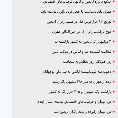
■
ایلام؛ دروازه اربعین و کانون فرصت‌های اقتصادی
■
مهران باید متناسب با حجم تردد زائران توسعه یابد
■
توزیع ۹۳ هزار پرس غذا در مسیر زائران اربعین
■
موج بازگشت زائران از مرز بین‌المللی مهران
■
۳ میلیون زائر اربعین به کشور بازگشته‌اند
■
فعالیت گسترده مد و لباس در موکب شین
■
روز خبرنگار، روز تعظیم به شجاعت
■
دعوت سه فوتبالیست ایلامی به تیم ملی نوجوانان
■
تردد از مهران به مرز ۲/۸ میلیون زائر رسید
■
بازگشت یک میلیون و ۳۰۵ هزار زائر به کشور
■
مرز مهران و ظرفیت‌های اقتصادی توسعه استان ایلام
■
مرز مهران رکورددار تردد زائران اربعین شد