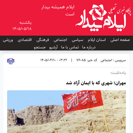
ایلام همیشه بیدار
است
یکشنبه
1405/05/18
صفحه اصلی
استان ایلام
سیاسی
اجتماعی
فرهنگی
اقتصادی
ورزشی
درباره ما
تماس با ما
آرشیو
جستجو
سرویس : اجتماعی
کد خبر: 76085
|
03:22 - 1405/04/10
یادداشت؛
مهران؛ شهری که با ایمان آزاد شد