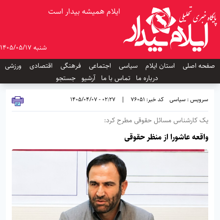
ایلام همیشه بیدار است
شنبه 1405/05/17
صفحه اصلی
استان ایلام
سیاسی
اجتماعی
فرهنگی
اقتصادی
ورزشی
درباره ما
تماس با ما
آرشیو
جستجو
سرویس : سیاسی
کد خبر: 76051
|
02:27 - 1405/04/07
یک کارشناس مسائل حقوقی مطرح کرد:
واقعه عاشورا از منظر حقوقی