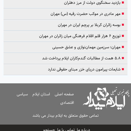
■
بازدید سخنگوی دولت از مرز دهلران
■
مهر مادری در موکب حضرت رقیه (س) مهران
■
بوسه زائران کربلا بر پرچم ایران در مهران
■
توزیع ۶ هزار قلم اقلام فرهنگی میان زائران در مهران
■
مهران؛ سرزمین مهمان‌نوازی و عشق حسینی
■
۵.۸ همت از مطالبات گندم‌کاران ایلام پرداخت شد
■
شایعات پیرامون دریای خزر مبنای حقوقی ندارد
صفحه اصلی
استان ایلام
سیاسی
اقتصادی
تمامی حقوق متعلق به ایلام بیدار می باشد
درباره ما
تماس با ما
جستجو