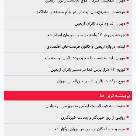
■
مهران همچنان میزبان موج بازگشت زائران اربعین
■
درخشش شطرنج‌بازان آبدانانی در جام منطقه‌ای ماداکتو
■
مهران؛ تداوم تردد زائران اربعین
■
جوجه‌ریزی در ۱۷ واحد تولیدی سیروان انجام شد
■
ایلام؛ دروازه اربعین و کانون فرصت‌های اقتصادی
■
مهران باید متناسب با حجم تردد زائران توسعه یابد
■
توزیع ۹۳ هزار پرس غذا در مسیر زائران اربعین
■
موج بازگشت زائران از مرز بین‌المللی مهران
پربیننده ترین ها
■
دعوت سه فوتبالیست ایلامی به تیم ملی نوجوانان
■
روایتی از روز خبرنگار و رسالت خبرنگاری
■
مراسم جاماندگان اربعین در مهران برگزار شد