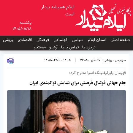
ایلام همیشه بیدار
است
یکشنبه
1405/05/18
صفحه اصلی
استان ایلام
سیاسی
اجتماعی
فرهنگی
اقتصادی
ورزشی
درباره ما
تماس با ما
آرشیو
جستجو
سرویس : ورزشی
کد خبر: 76050
|
14:15 - 1405/04/06
قهرمان پاورلیفتینگ آسیا مطرح کرد:
جام جهانی فوتبال فرصتی برای نمایش توانمندی ایران