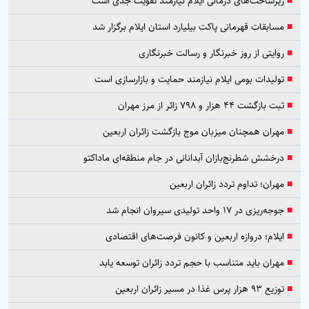
■
زیرساخت‌های درمانی ایلام نیازمند تقویت جدی است
■
مسابقات قهرمانی پاکت بیلیارد استان ایلام برگزار شد
■
روایتی از روز خبرنگار و رسالت خبرنگاری
■
تولیدات بومی ایلام نیازمند حمایت و بازارسازی است
■
ثبت بازگشت ۴۴ هزار و ۷۹۸ زائر از مرز مهران
■
مهران همچنان میزبان موج بازگشت زائران اربعین
■
درخشش شطرنج‌بازان آبدانانی در جام منطقه‌ای ماداکتو
■
مهران؛ تداوم تردد زائران اربعین
■
جوجه‌ریزی در ۱۷ واحد تولیدی سیروان انجام شد
■
ایلام؛ دروازه اربعین و کانون فرصت‌های اقتصادی
■
مهران باید متناسب با حجم تردد زائران توسعه یابد
■
توزیع ۹۳ هزار پرس غذا در مسیر زائران اربعین