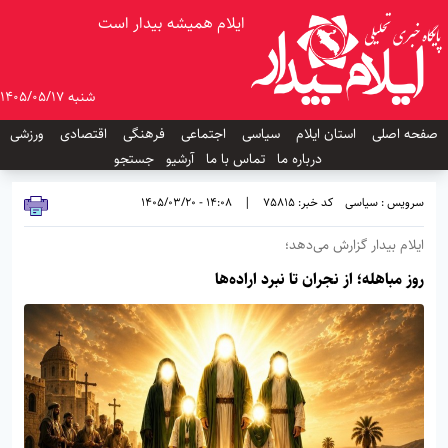
ایلام همیشه بیدار است
شنبه 1405/05/17
صفحه اصلی
استان ایلام
سیاسی
اجتماعی
فرهنگی
اقتصادی
ورزشی
درباره ما
تماس با ما
آرشیو
جستجو
سرویس : سیاسی
کد خبر: 75815
|
14:08 - 1405/03/20
ایلام بیدار گزارش می‌دهد؛
روز مباهله؛ از نجران تا نبرد اراده‌ها