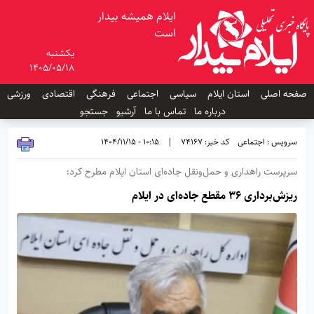
ایلام همیشه بیدار
است
یکشنبه
1405/05/18
صفحه اصلی
استان ایلام
سیاسی
اجتماعی
فرهنگی
اقتصادی
ورزشی
درباره ما
تماس با ما
آرشیو
جستجو
سرویس : اجتماعی
کد خبر: 74167
|
10:15 - 1404/11/15
سرپرست راهداری و حمل‌ونقل جاده‌ای استان ایلام مطرح کرد:
ریزش‌برداری ۳۶ مقطع جاده‌ای در ایلام