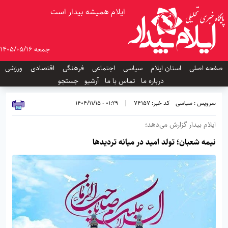
ایلام همیشه بیدار است
جمعه 1405/05/16
صفحه اصلی
استان ایلام
سیاسی
اجتماعی
فرهنگی
اقتصادی
ورزشی
درباره ما
تماس با ما
آرشیو
جستجو
سرویس : سیاسی
کد خبر: 74157
|
01:29 - 1404/11/15
ایلام بیدار گزارش می‌دهد؛
نیمه شعبان؛ تولد امید در میانه تردیدها