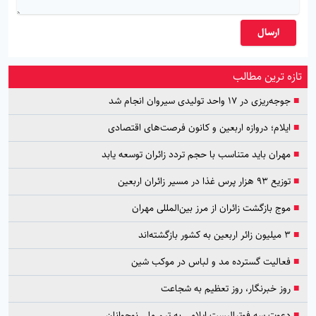
ارسال
تازه ترین مطالب
■
جوجه‌ریزی در ۱۷ واحد تولیدی سیروان انجام شد
■
ایلام؛ دروازه اربعین و کانون فرصت‌های اقتصادی
■
مهران باید متناسب با حجم تردد زائران توسعه یابد
■
توزیع ۹۳ هزار پرس غذا در مسیر زائران اربعین
■
موج بازگشت زائران از مرز بین‌المللی مهران
■
۳ میلیون زائر اربعین به کشور بازگشته‌اند
■
فعالیت گسترده مد و لباس در موکب شین
■
روز خبرنگار، روز تعظیم به شجاعت
■
دعوت سه فوتبالیست ایلامی به تیم ملی نوجوانان