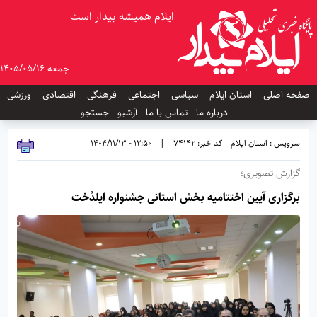
ایلام همیشه بیدار است
جمعه 1405/05/16
صفحه اصلی
استان ایلام
سیاسی
اجتماعی
فرهنگی
اقتصادی
ورزشی
درباره ما
تماس با ما
آرشیو
جستجو
سرویس : استان ایلام
کد خبر: 74142
|
12:50 - 1404/11/13
گزارش تصویری؛
برگزاری آیین اختتامیه بخش استانی جشنواره ایلدُخت