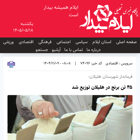
ایلام همیشه بیدار
است
یکشنبه
1405/05/18
صفحه اصلی
استان ایلام
سیاسی
اجتماعی
فرهنگی
اقتصادی
ورزشی
درباره ما
تماس با ما
آرشیو
جستجو
سرویس : اقتصادی
کد خبر: 74096
|
08:08 - 1404/11/09
فرماندار شهرستان هلیلان:
۴۵ تن برنج در هلیلان توزیع شد