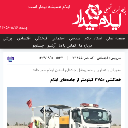
ایلام همیشه بیدار است
جمعه 1405/05/16
صفحه اصلی
استان ایلام
سیاسی
اجتماعی
فرهنگی
اقتصادی
ورزشی
درباره ما
تماس با ما
آرشیو
جستجو
سرویس : اجتماعی
کد خبر: 73455
|
11:33 - 1404/09/11
مدیرکل راهداری و حمل‌ونقل جاده‌ای استان ایلام خبر داد:
خط‌کشی ۳۷۵۰ کیلومتر از جاده‌های ایلام