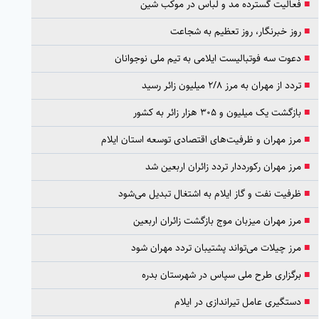
■
فعالیت گسترده مد و لباس در موکب شین
■
روز خبرنگار، روز تعظیم به شجاعت
■
دعوت سه فوتبالیست ایلامی به تیم ملی نوجوانان
■
تردد از مهران به مرز ۲/۸ میلیون زائر رسید
■
بازگشت یک میلیون و ۳۰۵ هزار زائر به کشور
■
مرز مهران و ظرفیت‌های اقتصادی توسعه استان ایلام
■
مرز مهران رکورددار تردد زائران اربعین شد
■
ظرفیت نفت و گاز ایلام به اشتغال تبدیل می‌شود
■
مرز مهران میزبان موج بازگشت زائران اربعین
■
مرز چیلات می‌تواند پشتیبان تردد مهران شود
■
برگزاری طرح ملی سپاس در شهرستان بدره
■
دستگیری عامل تیراندازی در ایلام