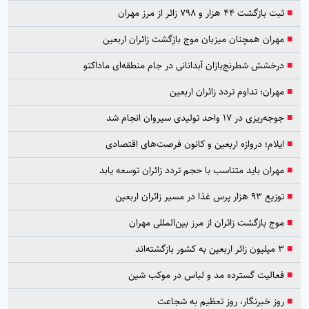
■
ثبت بازگشت ۴۴ هزار و ۷۹۸ زائر از مرز مهران
■
مهران همچنان میزبان موج بازگشت زائران اربعین
■
درخشش شطرنج‌بازان آبدانانی در جام منطقه‌ای ماداکتو
■
مهران؛ تداوم تردد زائران اربعین
■
جوجه‌ریزی در ۱۷ واحد تولیدی سیروان انجام شد
■
ایلام؛ دروازه اربعین و کانون فرصت‌های اقتصادی
■
مهران باید متناسب با حجم تردد زائران توسعه یابد
■
توزیع ۹۳ هزار پرس غذا در مسیر زائران اربعین
■
موج بازگشت زائران از مرز بین‌المللی مهران
■
۳ میلیون زائر اربعین به کشور بازگشته‌اند
■
فعالیت گسترده مد و لباس در موکب شین
■
روز خبرنگار، روز تعظیم به شجاعت