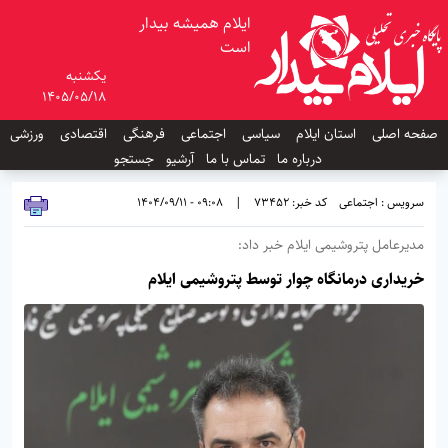
ایلام همیشه بیدار
است
یکشنبه
1405/05/18
صفحه اصلی
استان ایلام
سیاسی
اجتماعی
فرهنگی
اقتصادی
ورزشی
درباره ما
تماس با ما
آرشیو
جستجو
سرویس : اجتماعی
کد خبر: 73452
|
09:08 - 1404/09/11
مدیرعامل پتروشیمی ایلام خبر داد:
خریداری درمانگاه چوار توسط پتروشیمی ایلام