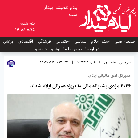
ایلام همیشه بیدار
است
پنج شنبه
1405/05/15
صفحه اصلی
استان ایلام
سیاسی
اجتماعی
فرهنگی
اقتصادی
ورزشی
درباره ما
تماس با ما
آرشیو
جستجو
سرویس : اقتصادی
کد خبر: 73443
|
13:32 - 1404/09/10
مدیرکل امور مالیاتی ایلام:
۲۰۲۶ مؤدی پشتوانه مالی ۱۰ پروژه عمرانی ایلام شدند