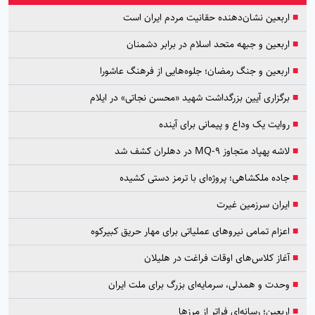
■
اربعین نشان‌دهنده حقانیت مردم ایران است
■
اربعین و جبهه متحد اسلام در برابر دشمنان
■
اربعین و جنگ رمضان؛ جلوه‌هایی از فرهنگ عاشورا
■
برگزاری آیین بزرگداشت شهید «محسن نجاتی» در ایلام
■
روایت یک وداع و پیمانی برای آینده
■
لاشه پهپاد متجاوز MQ-9 در دهلران کشف شد
■
جاده ملکشاهی؛ پروژه‌ای با ترمز دستی کشیده
■
ایران سرزمین غیرت
■
اعزام تمامی نیروهای عملیاتی برای مهار حریق کبیرکوه
■
آغاز کلاس‌های اوقات فراغت در هلیلان
■
وحدت و همدلی، سرمایه‌ای بزرگ برای ملت ایران
■
اربعین؛ رسانه‌ای فراتر از مرزها