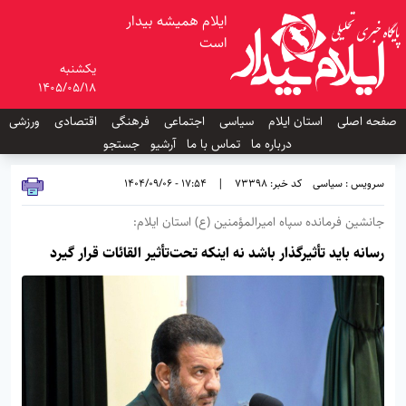
ایلام همیشه بیدار
است
یکشنبه
1405/05/18
صفحه اصلی
استان ایلام
سیاسی
اجتماعی
فرهنگی
اقتصادی
ورزشی
درباره ما
تماس با ما
آرشیو
جستجو
سرویس : سیاسی
کد خبر: 73398
|
17:54 - 1404/09/06
جانشین فرمانده سپاه امیرالمؤمنین (ع) استان ایلام:
رسانه باید تأثیرگذار باشد نه اینکه تحت‌تأثیر القائات قرار گیرد